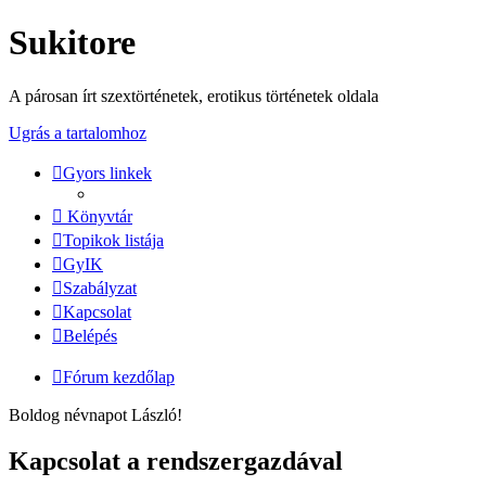
Sukitore
A párosan írt szextörténetek, erotikus történetek oldala
Ugrás a tartalomhoz
Gyors linkek
Könyvtár
Topikok listája
GyIK
Szabályzat
Kapcsolat
Belépés
Fórum kezdőlap
Boldog névnapot László!
Kapcsolat a rendszergazdával