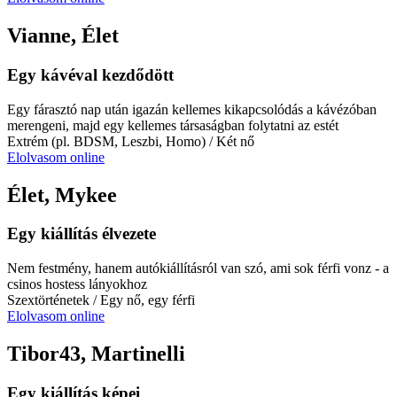
Vianne, Élet
Egy kávéval kezdődött
Egy fárasztó nap után igazán kellemes kikapcsolódás a kávézóban
merengeni, majd egy kellemes társaságban folytatni az estét
Extrém (pl. BDSM, Leszbi, Homo)
/ Két nő
Elolvasom online
Élet, Mykee
Egy kiállítás élvezete
Nem festmény, hanem autókiállításról van szó, ami sok férfi vonz - a
csinos hostess lányokhoz
Szextörténetek
/ Egy nő, egy férfi
Elolvasom online
Tibor43, Martinelli
Egy kiállítás képei