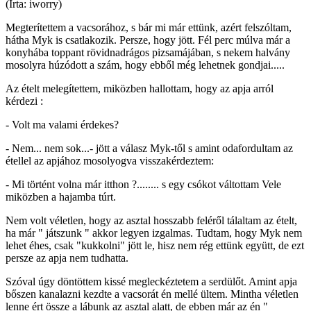
(Írta: iworry)
Megterítettem a vacsorához, s bár mi már ettünk, azért felszóltam,
hátha Myk is csatlakozik. Persze, hogy jött. Fél perc múlva már a
konyhába toppant rövidnadrágos pizsamájában, s nekem halvány
mosolyra húzódott a szám, hogy ebből még lehetnek gondjai.....
Az ételt melegítettem, miközben hallottam, hogy az apja arról
kérdezi :
- Volt ma valami érdekes?
- Nem... nem sok...- jött a válasz Myk-től s amint odafordultam az
étellel az apjához mosolyogva visszakérdeztem:
- Mi történt volna már itthon ?........ s egy csókot váltottam Vele
miközben a hajamba túrt.
Nem volt véletlen, hogy az asztal hosszabb feléről tálaltam az ételt,
ha már " játszunk " akkor legyen izgalmas. Tudtam, hogy Myk nem
lehet éhes, csak "kukkolni" jött le, hisz nem rég ettünk együtt, de ezt
persze az apja nem tudhatta.
Szóval úgy döntöttem kissé megleckéztetem a serdülőt. Amint apja
bőszen kanalazni kezdte a vacsorát én mellé ültem. Mintha véletlen
lenne ért össze a lábunk az asztal alatt, de ebben már az én "