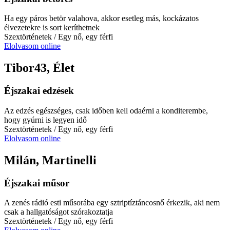
Ha egy páros betör valahova, akkor esetleg más, kockázatos
élvezetekre is sort keríthetnek
Szextörténetek
/ Egy nő, egy férfi
Elolvasom online
Tibor43, Élet
Éjszakai edzések
Az edzés egészséges, csak időben kell odaérni a konditerembe,
hogy gyúrni is legyen idő
Szextörténetek
/ Egy nő, egy férfi
Elolvasom online
Milán, Martinelli
Éjszakai műsor
A zenés rádió esti műsorába egy sztriptíztáncosnő érkezik, aki nem
csak a hallgatóságot szórakoztatja
Szextörténetek
/ Egy nő, egy férfi