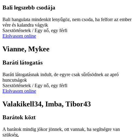
Bali legszebb csodája
Bali hangulata mindenkit lenyűgöz, nem csoda, ha felforr az ember
vére és kalandra vágyik
Szextörténetek
/ Egy nő, egy férfi
Elolvasom online
Vianne, Mykee
Baráti látogatás
Baráti látogatásnak indult, de egyre csak sűrűsödnek az apró
huncutságok
Szextörténetek
/ Egy nő, egy férfi
Elolvasom online
Valakikell34, Imba, Tibor43
Barátok közt
A barátok mindig jókor jönnek, ott vannak, ha segítségre van
szükség,