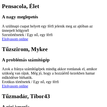
Pensacola, Élet
A nagy meglepetés
A szülinapi csapat helyett egy férfi jelenik meg az ajtóban az
ünnepelt hölgynél
Szextörténetek
/ Egy nő, egy férfi
Elolvasom online
Tűzszirom, Mykee
A problémás számítógép
Azok a fránya számítógépek mindig akkor romlanak el, amikor
szükség van rájuk. Még jó, hogy a hozzáértő kezekben hamar
működésre bírhatók.
Erotikus történetek
/ Egy nő, egy férfi
Elolvasom online
Tűzmadár, Tibor43
A régi ismerős