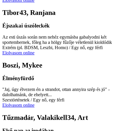
Elolvasom online
Tibor43, Ranjana
Éjszakai úszóleckék
Az esti úszás során nem nehéz egymásba gabalyodni két
sportembernek, főleg ha a hölgy fűzője véletlenül kioldódik
Extrém (pl. BDSM, Leszbi, Homo)
/ Egy nő, egy férfi
Elolvasom online
Boszi, Mykee
Élményfürdő
"Jaj, úgy élvezem én a strandot, ottan annyira szép és jó" -
dalolhatnánk, de ehelyett...
Szextörténetek
/ Egy nő, egy férfi
Elolvasom online
Tűzmadár, Valakikell34, Art
Első nap az irodában