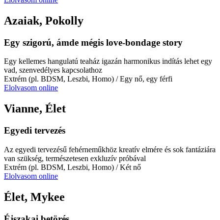
Azaiak, Pokolly
Egy szigorú, ámde mégis love-bondage story
Egy kellemes hangulatú teaház igazán harmonikus indítás lehet egy
vad, szenvedélyes kapcsolathoz
Extrém (pl. BDSM, Leszbi, Homo)
/ Egy nő, egy férfi
Elolvasom online
Vianne, Élet
Egyedi tervezés
Az egyedi tervezésű fehérneműkhöz kreatív elmére és sok fantáziára
van szükség, természetesen exkluzív próbával
Extrém (pl. BDSM, Leszbi, Homo)
/ Két nő
Elolvasom online
Élet, Mykee
Éjszakai betörés