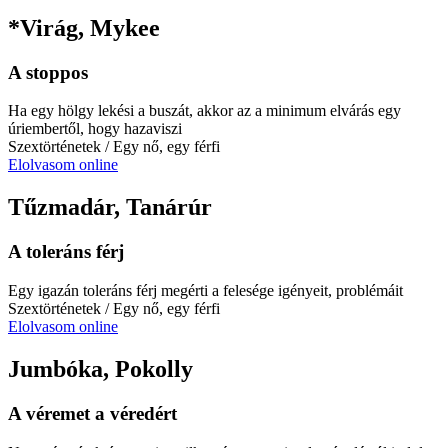
*Virág, Mykee
A stoppos
Ha egy hölgy lekési a buszát, akkor az a minimum elvárás egy
úriembertől, hogy hazaviszi
Szextörténetek
/ Egy nő, egy férfi
Elolvasom online
Tűzmadár, Tanárúr
A toleráns férj
Egy igazán toleráns férj megérti a felesége igényeit, problémáit
Szextörténetek
/ Egy nő, egy férfi
Elolvasom online
Jumbóka, Pokolly
A véremet a véredért