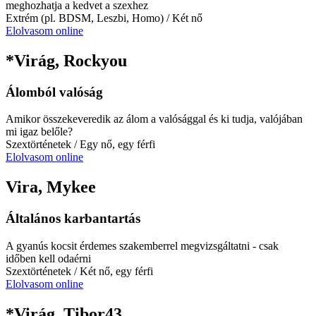
meghozhatja a kedvet a szexhez
Extrém (pl. BDSM, Leszbi, Homo)
/ Két nő
Elolvasom online
*Virág, Rockyou
Álomból valóság
Amikor összekeveredik az álom a valósággal és ki tudja, valójában
mi igaz belőle?
Szextörténetek
/ Egy nő, egy férfi
Elolvasom online
Vira, Mykee
Általános karbantartás
A gyanús kocsit érdemes szakemberrel megvizsgáltatni - csak
időben kell odaérni
Szextörténetek
/ Két nő, egy férfi
Elolvasom online
*Virág, Tibor43