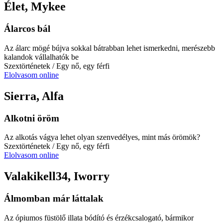
Élet, Mykee
Álarcos bál
Az álarc mögé bújva sokkal bátrabban lehet ismerkedni, merészebb
kalandok vállalhatók be
Szextörténetek
/ Egy nő, egy férfi
Elolvasom online
Sierra, Alfa
Alkotni öröm
Az alkotás vágya lehet olyan szenvedélyes, mint más örömök?
Szextörténetek
/ Egy nő, egy férfi
Elolvasom online
Valakikell34, Iworry
Álmomban már láttalak
Az ópiumos füstölő illata bódító és érzékcsalogató, bármikor