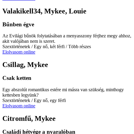
Valakikell34, Mykee, Louie
Bűnben égve
Az Evilági bűnök folytatásában a menyasszony férjhez megy ahhoz,
akit valójában nem is szeret.
Szextörténetek
/ Egy nő, két férfi
/ Több részes
Elolvasom online
Csillag, Mykee
Csak ketten
Egy abszolút romantikus estére mi másra van szükség, minthogy
kettesben legyünk?
Szextörténetek
/ Egy nő, egy férfi
Elolvasom online
Citromfű, Mykee
Családi hétvége a nyaralóban