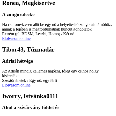
Ronea, Megkisertve
A zongoralecke
Ha csuromvizesen állít be egy nő a helyettesítő zongoratanárnőhöz,
annak a fejében is megfordulhatnak huncut gondolatok
Extrém (pl. BDSM, Leszbi, Homo)
/ Két nő
Elolvasom online
Tibor43, Tűzmadár
Adriai hétvége
Az Adrián mindig kellemes hajózni, főleg egy csinos hölgy
kíséretében
Szextörténetek
/ Egy nő, egy férfi
Elolvasom online
Iworry, Istvánka0111
Ahol a szivárvány földet ér