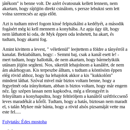
játékom" is benne volt. De azért óvatosnak kellett lennem, nem
akartam, hogy rájöjjön direkt csinálom, s persze lebukni sem lett
volna szerencsés az apja előtt.
Azt is tudtam mivel fogom kissé felpiszkálni a kedélyét, a második
fogásért még ki kell mennem a konyhába. Az apja úgy ült, hogy
nem láthatott ki oda, de Myk éppen oda leshetett, ha akart, és
tudtam, hogy akarni fog.
Amint kivittem a levest, " véletlenül" leejtettem a földre a tányérról a
kanalat. Bekiabáltam, hogy: - Semmi baj, csak a kanál esett le! -
mert tudtam, hogy hallották, de nem akartam, hogy bármelyikük
utánam jöjjön segíteni. Nos, sikerült lehajolnom a kanálért, de nem
ám akárhogyan. Kis terpeszbe álltam, s tudtam a köntösöm éppen
elég rövid ahhoz, hogy ha lehajolok akkor a kis "kukkolóm"
mindent láthat. Szóval mivel már biztos voltam benne, hogy a
fegyelmét oda irányítottam, abban is biztos voltam, hogy már engem
néz. Így szépen lassan nem kapkodva, még a tőrongyért is
felnyúltam a konyhapultra, hogy feltöröljem a kanálról szétfröccsenő
leves maradékát a kőről. Tudtam, hogy a hatás, biztosan nem maradt
el, s talán Mykee már bánta, hogy a rövid alsós pizsamáját vette ma
este fel.....
Folytatás: Édes mostoha