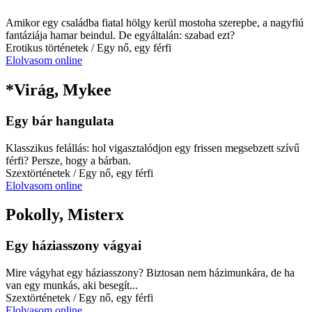
Amikor egy családba fiatal hölgy kerül mostoha szerepbe, a nagyfiú
fantáziája hamar beindul. De egyáltalán: szabad ezt?
Erotikus történetek
/ Egy nő, egy férfi
Elolvasom online
*Virág, Mykee
Egy bár hangulata
Klasszikus felállás: hol vigasztalódjon egy frissen megsebzett szívű
férfi? Persze, hogy a bárban.
Szextörténetek
/ Egy nő, egy férfi
Elolvasom online
Pokolly, Misterx
Egy háziasszony vágyai
Mire vágyhat egy háziasszony? Biztosan nem házimunkára, de ha
van egy munkás, aki besegít...
Szextörténetek
/ Egy nő, egy férfi
Elolvasom online