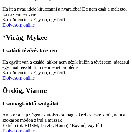
Ha itt a nyár, ideje kiruccanni a nyaralóba! De nem csak a melegtől
forr az ember vére
Szextörténetek
/ Egy nő, egy férfi
Elolvasom online
*Virág, Mykee
Családi tévézés közben
Ha együtt van a család, akkor nem nézik külön a tévét sem, ráadásul
egy unalmasabb film nem lehet probléma
Szextörténetek
/ Egy nő, egy férfi
Elolvasom online
Ördög, Vianne
Csomagküldő szolgálat
Amikor a nap végén az utolsó csomag is kézbesítésre kerül, nem a
szokásos módon zárul a műszak
Extrém (pl. BDSM, Leszbi, Homo)
/ Egy nő, egy férfi
Elolvasom online