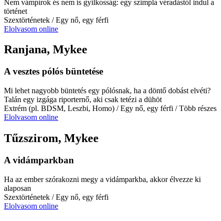
Nem vámpírok és nem is gyilkosság: egy szimpla véradástól indul a
történet
Szextörténetek
/ Egy nő, egy férfi
Elolvasom online
Ranjana, Mykee
A vesztes pólós büntetése
Mi lehet nagyobb büntetés egy pólósnak, ha a döntő dobást elvéti?
Talán egy izgága riporternő, aki csak tetézi a dühöt
Extrém (pl. BDSM, Leszbi, Homo)
/ Egy nő, egy férfi
/ Több részes
Elolvasom online
Tűzszirom, Mykee
A vidámparkban
Ha az ember szórakozni megy a vidámparkba, akkor élvezze ki
alaposan
Szextörténetek
/ Egy nő, egy férfi
Elolvasom online