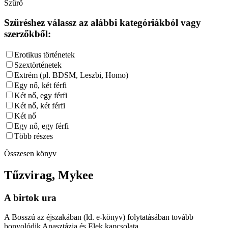
Szűrő
Szűréshez válassz az alábbi kategóriákból vagy
szerzőkből:
Erotikus történetek
Szextörténetek
Extrém (pl. BDSM, Leszbi, Homo)
Egy nő, két férfi
Két nő, egy férfi
Két nő, két férfi
Két nő
Egy nő, egy férfi
Több részes
Összesen
könyv
Tűzvirag, Mykee
A birtok ura
A Bosszú az éjszakában (ld. e-könyv) folytatásában tovább
bonyolódik Anasztázia és Elek kapcsolata.