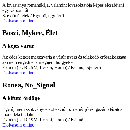
A lovastanya romantikája, valamint lovasoktatója képes elcsábítani
egy városi nőt
Szextörténetek
/ Egy nő, egy férfi
Elolvasom online
Boszi, Mykee, Élet
A kéjes várúr
Az édes kettest megzavarja a várúr nyers és tolakodó erőszakossága,
aki nem engedi el a megijedt hölgyeket
Extrém (pl. BDSM, Leszbi, Homo)
/ Két nő, egy férfi
Elolvasom online
Ronea, No_Signal
A kifutó ördöge
Egy új, nem szokványos kollekcióhoz nehéz jó és igazán alázatos
modelleket találni
Extrém (pl. BDSM, Leszbi, Homo)
/ Két nő
Elolvasom online