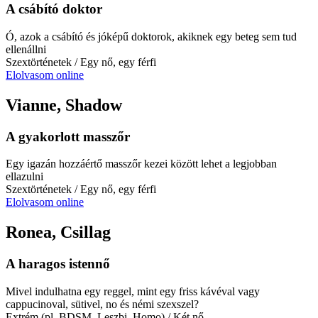
A csábító doktor
Ó, azok a csábító és jóképű doktorok, akiknek egy beteg sem tud
ellenállni
Szextörténetek
/ Egy nő, egy férfi
Elolvasom online
Vianne, Shadow
A gyakorlott masszőr
Egy igazán hozzáértő masszőr kezei között lehet a legjobban
ellazulni
Szextörténetek
/ Egy nő, egy férfi
Elolvasom online
Ronea, Csillag
A haragos istennő
Mivel indulhatna egy reggel, mint egy friss kávéval vagy
cappucinoval, sütivel, no és némi szexszel?
Extrém (pl. BDSM, Leszbi, Homo)
/ Két nő