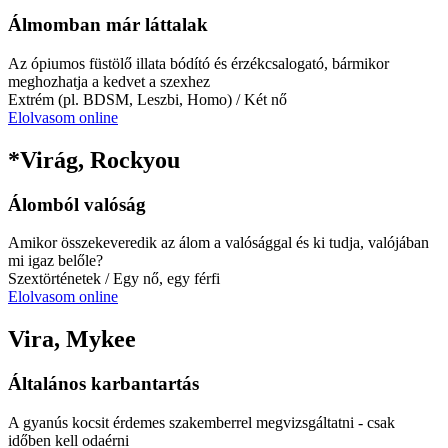
Álmomban már láttalak
Az ópiumos füstölő illata bódító és érzékcsalogató, bármikor
meghozhatja a kedvet a szexhez
Extrém (pl. BDSM, Leszbi, Homo)
/ Két nő
Elolvasom online
*Virág, Rockyou
Álomból valóság
Amikor összekeveredik az álom a valósággal és ki tudja, valójában
mi igaz belőle?
Szextörténetek
/ Egy nő, egy férfi
Elolvasom online
Vira, Mykee
Általános karbantartás
A gyanús kocsit érdemes szakemberrel megvizsgáltatni - csak
időben kell odaérni