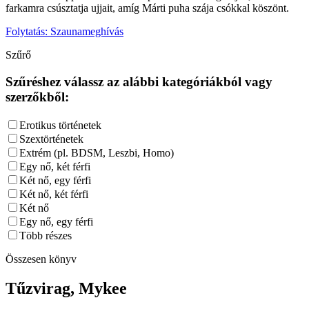
farkamra csúsztatja ujjait, amíg Márti puha szája csókkal köszönt.
Folytatás: Szaunameghívás
Szűrő
Szűréshez válassz az alábbi kategóriákból vagy
szerzőkből:
Erotikus történetek
Szextörténetek
Extrém (pl. BDSM, Leszbi, Homo)
Egy nő, két férfi
Két nő, egy férfi
Két nő, két férfi
Két nő
Egy nő, egy férfi
Több részes
Összesen
könyv
Tűzvirag, Mykee