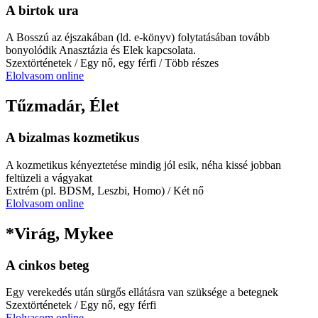
A birtok ura
A Bosszú az éjszakában (ld. e-könyv) folytatásában tovább
bonyolódik Anasztázia és Elek kapcsolata.
Szextörténetek
/ Egy nő, egy férfi
/ Több részes
Elolvasom online
Tűzmadár, Élet
A bizalmas kozmetikus
A kozmetikus kényeztetése mindig jól esik, néha kissé jobban
feltüzeli a vágyakat
Extrém (pl. BDSM, Leszbi, Homo)
/ Két nő
Elolvasom online
*Virág, Mykee
A cinkos beteg
Egy verekedés után sürgős ellátásra van szüksége a betegnek
Szextörténetek
/ Egy nő, egy férfi
Elolvasom online