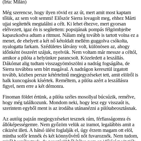
(Írta: Milán)
Még szerencse, hogy ilyen rövid ez az út, mert amit most kaptam
tőlük, az sem volt semmi! Először Sierra lovagolt meg, ehhez Márti
ujjai segítették megtalálni a célt. Ki lehet éhezve, mert gyorsan
elélvezett, igaz én is segítettem: popsijának pompás félgömbjeibe
kapaszkodva adtam a ritmust. Nálam még tovább is tartott volna ez a
menet, de ehelyett a két nő kétoldalt mellém guggolva csókolta,
nyalogatta farkam. Szédületes látvány volt, különösen az, ahogy
időnként összeért szájuk, nyelvük. Nem voltam már messze a céltól,
amikor a pilóta a helyünkre parancsolt. Közeledett a leszállás.
Dákómat alig tudtam visszagyömöszölni a nadrág fogságába, de
Sierra továbbra sem bírt magával. A nadrágon keresztül izgatott
tovább, közben persze kétértelmű megjegyzéseket tett, amit elölről is
halk kuncogások kísértek. Reméltem, a pilóta azért a leszállásra
figyel, nem erre a két démonra.
Finoman földet értünk, a pilóta széles mosollyal búcsúzik, remélve,
hogy még találkozunk. Mondom neki, hogy lesz egy visszaút is,
szerintem egyből ment is az irodába utánanézni a pilótabeosztásnak.
Az autóig pajzán megjegyzéseket tesznek rám, férfiasságomra és
állóképességemre. Nem győzöm velük az iramot, legalábbis amit a
cikizést illeti. A hátsó ülést foglalják el, úgy érzem magam ott elöl,
mintha sofőr lennék és két könnyűvérű nőt fuvaroznék. Nem tudom,