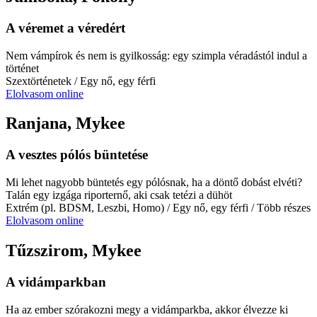
A véremet a véredért
Nem vámpírok és nem is gyilkosság: egy szimpla véradástól indul a
történet
Szextörténetek
/ Egy nő, egy férfi
Elolvasom online
Ranjana, Mykee
A vesztes pólós büntetése
Mi lehet nagyobb büntetés egy pólósnak, ha a döntő dobást elvéti?
Talán egy izgága riporternő, aki csak tetézi a dühöt
Extrém (pl. BDSM, Leszbi, Homo)
/ Egy nő, egy férfi
/ Több részes
Elolvasom online
Tűzszirom, Mykee
A vidámparkban
Ha az ember szórakozni megy a vidámparkba, akkor élvezze ki