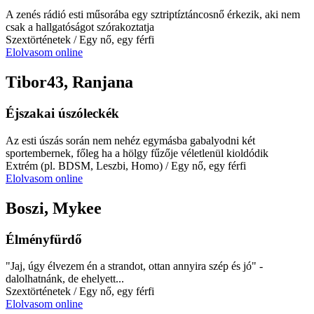
A zenés rádió esti műsorába egy sztriptíztáncosnő érkezik, aki nem
csak a hallgatóságot szórakoztatja
Szextörténetek
/ Egy nő, egy férfi
Elolvasom online
Tibor43, Ranjana
Éjszakai úszóleckék
Az esti úszás során nem nehéz egymásba gabalyodni két
sportembernek, főleg ha a hölgy fűzője véletlenül kioldódik
Extrém (pl. BDSM, Leszbi, Homo)
/ Egy nő, egy férfi
Elolvasom online
Boszi, Mykee
Élményfürdő
"Jaj, úgy élvezem én a strandot, ottan annyira szép és jó" -
dalolhatnánk, de ehelyett...
Szextörténetek
/ Egy nő, egy férfi
Elolvasom online