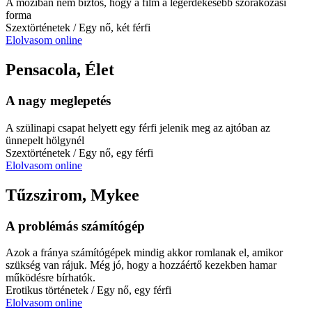
A moziban nem biztos, hogy a film a legérdekesebb szórakozási
forma
Szextörténetek
/ Egy nő, két férfi
Elolvasom online
Pensacola, Élet
A nagy meglepetés
A szülinapi csapat helyett egy férfi jelenik meg az ajtóban az
ünnepelt hölgynél
Szextörténetek
/ Egy nő, egy férfi
Elolvasom online
Tűzszirom, Mykee
A problémás számítógép
Azok a fránya számítógépek mindig akkor romlanak el, amikor
szükség van rájuk. Még jó, hogy a hozzáértő kezekben hamar
működésre bírhatók.
Erotikus történetek
/ Egy nő, egy férfi
Elolvasom online