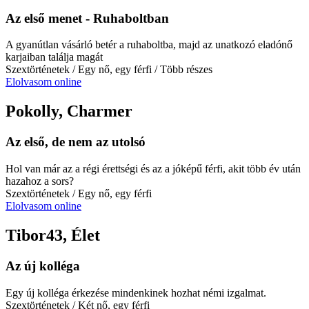
Az első menet - Ruhaboltban
A gyanútlan vásárló betér a ruhaboltba, majd az unatkozó eladónő
karjaiban találja magát
Szextörténetek
/ Egy nő, egy férfi
/ Több részes
Elolvasom online
Pokolly, Charmer
Az első, de nem az utolsó
Hol van már az a régi érettségi és az a jóképű férfi, akit több év után
hazahoz a sors?
Szextörténetek
/ Egy nő, egy férfi
Elolvasom online
Tibor43, Élet
Az új kolléga
Egy új kolléga érkezése mindenkinek hozhat némi izgalmat.
Szextörténetek
/ Két nő, egy férfi