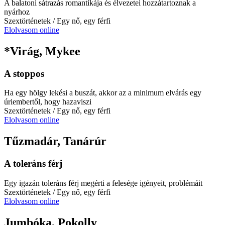
A balatoni sátrazás romantikája és élvezetei hozzátartoznak a
nyárhoz
Szextörténetek
/ Egy nő, egy férfi
Elolvasom online
*Virág, Mykee
A stoppos
Ha egy hölgy lekési a buszát, akkor az a minimum elvárás egy
úriembertől, hogy hazaviszi
Szextörténetek
/ Egy nő, egy férfi
Elolvasom online
Tűzmadár, Tanárúr
A toleráns férj
Egy igazán toleráns férj megérti a felesége igényeit, problémáit
Szextörténetek
/ Egy nő, egy férfi
Elolvasom online
Jumbóka, Pokolly