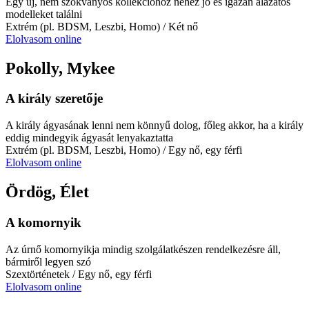
Egy új, nem szokványos kollekcióhoz nehéz jó és igazán alázatos
modelleket találni
Extrém (pl. BDSM, Leszbi, Homo)
/ Két nő
Elolvasom online
Pokolly, Mykee
A király szeretője
A király ágyasának lenni nem könnyű dolog, főleg akkor, ha a király
eddig mindegyik ágyasát lenyakaztatta
Extrém (pl. BDSM, Leszbi, Homo)
/ Egy nő, egy férfi
Elolvasom online
Ördög, Élet
A komornyik
Az úrnő komornyikja mindig szolgálatkészen rendelkezésre áll,
bármiről legyen szó
Szextörténetek
/ Egy nő, egy férfi
Elolvasom online