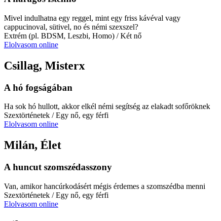
Mivel indulhatna egy reggel, mint egy friss kávéval vagy
cappucinoval, sütivel, no és némi szexszel?
Extrém (pl. BDSM, Leszbi, Homo)
/ Két nő
Elolvasom online
Csillag, Misterx
A hó fogságában
Ha sok hó hullott, akkor elkél némi segítség az elakadt sofőröknek
Szextörténetek
/ Egy nő, egy férfi
Elolvasom online
Milán, Élet
A huncut szomszédasszony
Van, amikor hancúrkodásért mégis érdemes a szomszédba menni
Szextörténetek
/ Egy nő, egy férfi
Elolvasom online