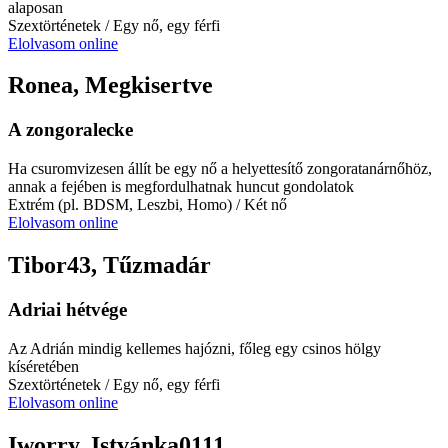
alaposan
Szextörténetek
/ Egy nő, egy férfi
Elolvasom online
Ronea, Megkisertve
A zongoralecke
Ha csuromvizesen állít be egy nő a helyettesítő zongoratanárnőhöz,
annak a fejében is megfordulhatnak huncut gondolatok
Extrém (pl. BDSM, Leszbi, Homo)
/ Két nő
Elolvasom online
Tibor43, Tűzmadár
Adriai hétvége
Az Adrián mindig kellemes hajózni, főleg egy csinos hölgy
kíséretében
Szextörténetek
/ Egy nő, egy férfi
Elolvasom online
Iworry, Istvánka0111