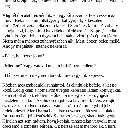
miről beszélgetnek, de nevetésükből ítélve nem az időjárást vitatják
meg.
Alig fél óra alatt hazaérünk, én egyből a szauna felé veszem az
irányt. Bekapcsolom, illatgyertyákat gyújtok, kikészítem
törülközőket, aztán elkezdem keresni Sierrát és Mártit. A zuhany
hangja jelzi, hogy birtokba vették a fürdőszobát. Kopogás nélkül
nyitok be (gondoltam úgysem hallanák a víztől), és éppen jókor.
Sierra már a méretes zuhanyrészben állt, Márti éppen belép mellé.
Ahogy megláttak, intenek nekem is.
- Péter, be mersz jönni?
- Miért ne? Vagy van valami, amitől félnem kellene?
- Hát, szerintem még nem tudod, mire vagyunk képesek.
Közben megszabadulok ruháimtól, és elindulok befelé, a két nő
közé. Eddig csak a homályos üvegen keresztül láttam kontúrjukat,
de most ott állnak előttem, élőben, a meleg víz csorog igéző,
meztelen testükön. Szóhoz sem jutok a látványtól. Persze rögtön
észreveszik, milyen hatással vannak rám, dákóm egyből jelzi
érdeklődését. Márti barna haja, barna szeme, nőiesen telt alakja,
formás mellei jól kiegészítik Sierra szőkeségét, skandináv génjeit.
Hirtelen azt sem tudtam, hova kapjak, tanácstalan vagyok, mint
csecsemő a toppless-bárban. Ők persze ezt is megoldják, Sierra