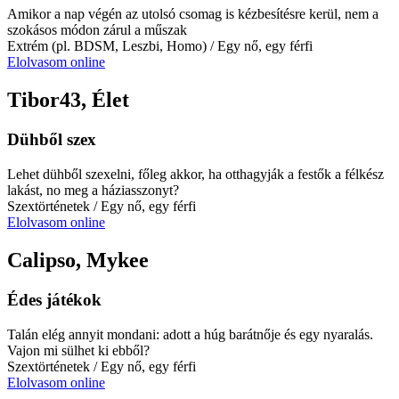
Amikor a nap végén az utolsó csomag is kézbesítésre kerül, nem a
szokásos módon zárul a műszak
Extrém (pl. BDSM, Leszbi, Homo)
/ Egy nő, egy férfi
Elolvasom online
Tibor43, Élet
Dühből szex
Lehet dühből szexelni, főleg akkor, ha otthagyják a festők a félkész
lakást, no meg a háziasszonyt?
Szextörténetek
/ Egy nő, egy férfi
Elolvasom online
Calipso, Mykee
Édes játékok
Talán elég annyit mondani: adott a húg barátnője és egy nyaralás.
Vajon mi sülhet ki ebből?
Szextörténetek
/ Egy nő, egy férfi
Elolvasom online