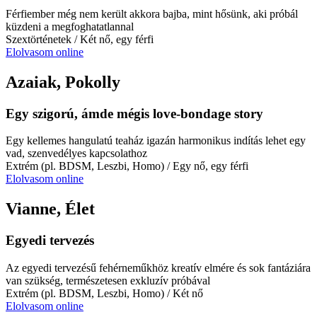
Férfiember még nem került akkora bajba, mint hősünk, aki próbál
küzdeni a megfoghatatlannal
Szextörténetek
/ Két nő, egy férfi
Elolvasom online
Azaiak, Pokolly
Egy szigorú, ámde mégis love-bondage story
Egy kellemes hangulatú teaház igazán harmonikus indítás lehet egy
vad, szenvedélyes kapcsolathoz
Extrém (pl. BDSM, Leszbi, Homo)
/ Egy nő, egy férfi
Elolvasom online
Vianne, Élet
Egyedi tervezés
Az egyedi tervezésű fehérneműkhöz kreatív elmére és sok fantáziára
van szükség, természetesen exkluzív próbával
Extrém (pl. BDSM, Leszbi, Homo)
/ Két nő
Elolvasom online