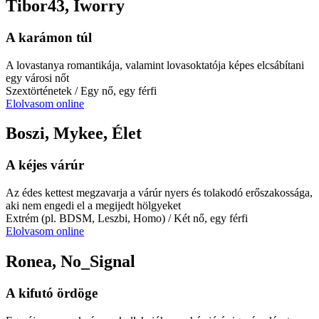
Tibor43, Iworry
A karámon túl
A lovastanya romantikája, valamint lovasoktatója képes elcsábítani
egy városi nőt
Szextörténetek
/ Egy nő, egy férfi
Elolvasom online
Boszi, Mykee, Élet
A kéjes várúr
Az édes kettest megzavarja a várúr nyers és tolakodó erőszakossága,
aki nem engedi el a megijedt hölgyeket
Extrém (pl. BDSM, Leszbi, Homo)
/ Két nő, egy férfi
Elolvasom online
Ronea, No_Signal
A kifutó ördöge