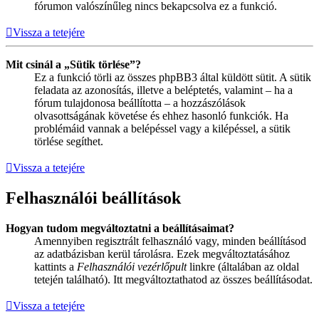
fórumon valószínűleg nincs bekapcsolva ez a funkció.
Vissza a tetejére
Mit csinál a „Sütik törlése”?
Ez a funkció törli az összes phpBB3 által küldött sütit. A sütik
feladata az azonosítás, illetve a beléptetés, valamint – ha a
fórum tulajdonosa beállította – a hozzászólások
olvasottságának követése és ehhez hasonló funkciók. Ha
problémáid vannak a belépéssel vagy a kilépéssel, a sütik
törlése segíthet.
Vissza a tetejére
Felhasználói beállítások
Hogyan tudom megváltoztatni a beállításaimat?
Amennyiben regisztrált felhasználó vagy, minden beállításod
az adatbázisban kerül tárolásra. Ezek megváltoztatásához
kattints a
Felhasználói vezérlőpult
linkre (általában az oldal
tetején található). Itt megváltoztathatod az összes beállításodat.
Vissza a tetejére