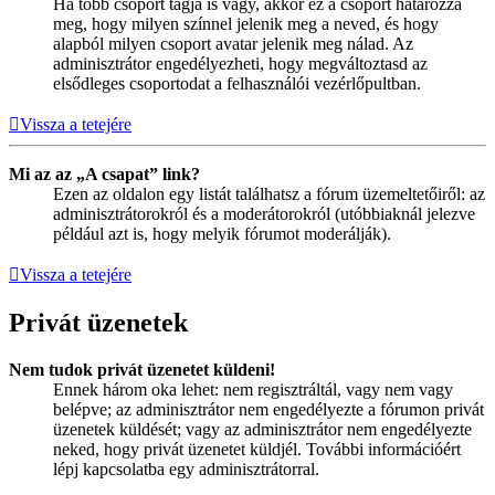
Ha több csoport tagja is vagy, akkor ez a csoport határozza
meg, hogy milyen színnel jelenik meg a neved, és hogy
alapból milyen csoport avatar jelenik meg nálad. Az
adminisztrátor engedélyezheti, hogy megváltoztasd az
elsődleges csoportodat a felhasználói vezérlőpultban.
Vissza a tetejére
Mi az az „A csapat” link?
Ezen az oldalon egy listát találhatsz a fórum üzemeltetőiről: az
adminisztrátorokról és a moderátorokról (utóbbiaknál jelezve
például azt is, hogy melyik fórumot moderálják).
Vissza a tetejére
Privát üzenetek
Nem tudok privát üzenetet küldeni!
Ennek három oka lehet: nem regisztráltál, vagy nem vagy
belépve; az adminisztrátor nem engedélyezte a fórumon privát
üzenetek küldését; vagy az adminisztrátor nem engedélyezte
neked, hogy privát üzenetet küldjél. További információért
lépj kapcsolatba egy adminisztrátorral.