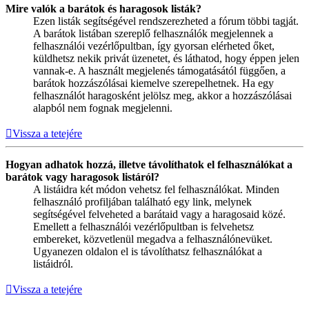
Mire valók a barátok és haragosok listák?
Ezen listák segítségével rendszerezheted a fórum többi tagját.
A barátok listában szereplő felhasználók megjelennek a
felhasználói vezérlőpultban, így gyorsan elérheted őket,
küldhetsz nekik privát üzenetet, és láthatod, hogy éppen jelen
vannak-e. A használt megjelenés támogatásától függően, a
barátok hozzászólásai kiemelve szerepelhetnek. Ha egy
felhasználót haragosként jelölsz meg, akkor a hozzászólásai
alapból nem fognak megjelenni.
Vissza a tetejére
Hogyan adhatok hozzá, illetve távolíthatok el felhasználókat a
barátok vagy haragosok listáról?
A listáidra két módon vehetsz fel felhasználókat. Minden
felhasználó profiljában található egy link, melynek
segítségével felveheted a barátaid vagy a haragosaid közé.
Emellett a felhasználói vezérlőpultban is felvehetsz
embereket, közvetlenül megadva a felhasználónevüket.
Ugyanezen oldalon el is távolíthatsz felhasználókat a
listáidról.
Vissza a tetejére