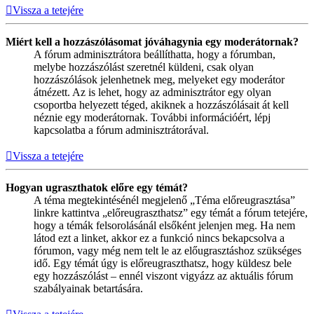
Vissza a tetejére
Miért kell a hozzászólásomat jóváhagynia egy moderátornak?
A fórum adminisztrátora beállíthatta, hogy a fórumban,
melybe hozzászólást szeretnél küldeni, csak olyan
hozzászólások jelenhetnek meg, melyeket egy moderátor
átnézett. Az is lehet, hogy az adminisztrátor egy olyan
csoportba helyezett téged, akiknek a hozzászólásait át kell
néznie egy moderátornak. További információért, lépj
kapcsolatba a fórum adminisztrátorával.
Vissza a tetejére
Hogyan ugraszthatok előre egy témát?
A téma megtekintésénél megjelenő „Téma előreugrasztása”
linkre kattintva „előreugraszthatsz” egy témát a fórum tetejére,
hogy a témák felsorolásánál elsőként jelenjen meg. Ha nem
látod ezt a linket, akkor ez a funkció nincs bekapcsolva a
fórumon, vagy még nem telt le az előugrasztáshoz szükséges
idő. Egy témát úgy is előreugraszthatsz, hogy küldesz bele
egy hozzászólást – ennél viszont vigyázz az aktuális fórum
szabályainak betartására.