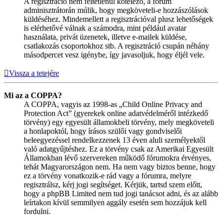
A regisztráció nem feltétlenül kötelező, a fórum
adminisztrátorán múlik, hogy megköveteli-e hozzászólások
küldéséhez. Mindemellett a regisztrációval plusz lehetőségek
is elérhetővé válnak a számodra, mint például avatar
használata, privát üzenetek, illetve e-mailek küldése,
csatlakozás csoportokhoz stb. A regisztráció csupán néhány
másodpercet vesz igénybe, így javasoljuk, hogy éljél vele.
Vissza a tetejére
Mi az a COPPA?
A COPPA, vagyis az 1998-as „Child Online Privacy and
Protection Act” (gyerekek online adatvédelméről intézkedő
törvény) egy egyesült államokbeli törvény, mely megköveteli
a honlapoktól, hogy írásos szülői vagy gondviselői
beleegyezéssel rendelkezzenek 13 éven aluli személyektől
való adatgyűjtéshez. Ez a törvény csak az Amerikai Egyesült
Államokban lévő szervereken működő fórumokra érvényes,
tehát Magyarországon nem. Ha nem vagy biztos benne, hogy
ez a törvény vonatkozik-e rád vagy a fórumra, melyre
regisztrálsz, kérj jogi segítséget. Kérjük, tartsd szem előtt,
hogy a phpBB Limited nem tud jogi tanácsot adni, és az alább
leírtakon kívül semmilyen aggály esetén sem hozzájuk kell
fordulni.