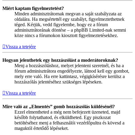
Miért kaptam figyelmeztetést?
Minden adminisztrátornak megvan a saját szabályzata az
oldalára. Ha megsértettél egy szabályt, figyelmeztethetnek
téged. Kérjük, vedd figyelembe, hogy ez a fórum
adminisztrátorának döntése – a phpBB Limited-nak semmi
köze nincs a fórumokon kiosztott figyelmeztetésekhez.
Vissza a tetejére
Hogyan jelenthetek egy hozzászólást a moderátoroknak?
Menj a hozzászóláshoz, melyet jelenteni szeretnél, és ha a
fórum adminisztrátora engedélyezte, látnod kell egy gombot,
mely erre való. Ha erre kattintasz, végigkísérésre kerülsz a
hozzászólás jelentéséhez szükséges lépéseken.
Vissza a tetejére
Mire való az „Elmentés” gomb hozzászólás küldésénél?
Ezzel elmentheted a még nem befejezett üzeneted, majd
később folytathatod, és elküldheted. Egy piszkozat
betöltéséhez menj a felhasználói vezérlőpultra és kövesd a
maguktól értetődő lépéseket.