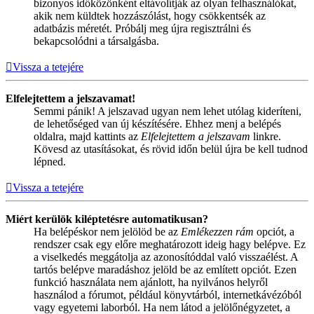
bizonyos időközönként eltávolítják az olyan felhasználókat,
akik nem küldtek hozzászólást, hogy csökkentsék az
adatbázis méretét. Próbálj meg újra regisztrálni és
bekapcsolódni a társalgásba.
Vissza a tetejére
Elfelejtettem a jelszavamat!
Semmi pánik! A jelszavad ugyan nem lehet utólag kideríteni,
de lehetőséged van új készítésére. Ehhez menj a belépés
oldalra, majd kattints az
Elfelejtettem a jelszavam
linkre.
Kövesd az utasításokat, és rövid időn belül újra be kell tudnod
lépned.
Vissza a tetejére
Miért kerülök kiléptetésre automatikusan?
Ha belépéskor nem jelölöd be az
Emlékezzen rám
opciót, a
rendszer csak egy előre meghatározott ideig hagy belépve. Ez
a viselkedés meggátolja az azonosítóddal való visszaélést. A
tartós belépve maradáshoz jelöld be az említett opciót. Ezen
funkció használata nem ajánlott, ha nyilvános helyről
használod a fórumot, például könyvtárból, internetkávézóból
vagy egyetemi laborból. Ha nem látod a jelölőnégyzetet, a