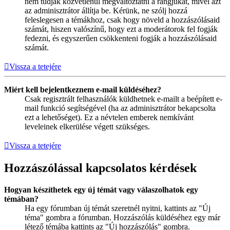
nem tudják közvetlenül megváltoztatni a rangjukat, mivel azt
az adminisztrátor állítja be. Kérünk, ne szólj hozzá
feleslegesen a témákhoz, csak hogy növeld a hozzászólásaid
számát, hiszen valószínű, hogy ezt a moderátorok fel fogják
fedezni, és egyszerűen csökkenteni fogják a hozzászólásaid
számát.
Vissza a tetejére
Miért kell bejelentkeznem e-mail küldéséhez?
Csak regisztrált felhasználók küldhetnek e-mailt a beépített e-
mail funkció segítségével (ha az adminisztrátor bekapcsolta
ezt a lehetőséget). Ez a névtelen emberek nemkívánt
leveleinek elkerülése végett szükséges.
Vissza a tetejére
Hozzászólással kapcsolatos kérdések
Hogyan készíthetek egy új témát vagy válaszolhatok egy
témában?
Ha egy fórumban új témát szeretnél nyitni, kattints az "Új
téma" gombra a fórumban. Hozzászólás küldéséhez egy már
létező témába kattints az "Új hozzászólás" gombra.