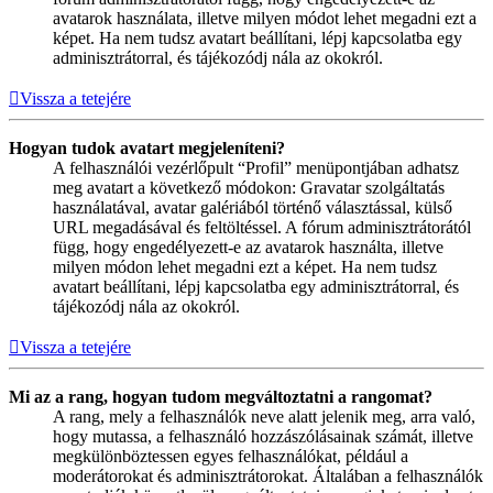
avatarok használata, illetve milyen módot lehet megadni ezt a
képet. Ha nem tudsz avatart beállítani, lépj kapcsolatba egy
adminisztrátorral, és tájékozódj nála az okokról.
Vissza a tetejére
Hogyan tudok avatart megjeleníteni?
A felhasználói vezérlőpult “Profil” menüpontjában adhatsz
meg avatart a következő módokon: Gravatar szolgáltatás
használatával, avatar galériából történő választással, külső
URL megadásával és feltöltéssel. A fórum adminisztrátorától
függ, hogy engedélyezett-e az avatarok használta, illetve
milyen módon lehet megadni ezt a képet. Ha nem tudsz
avatart beállítani, lépj kapcsolatba egy adminisztrátorral, és
tájékozódj nála az okokról.
Vissza a tetejére
Mi az a rang, hogyan tudom megváltoztatni a rangomat?
A rang, mely a felhasználók neve alatt jelenik meg, arra való,
hogy mutassa, a felhasználó hozzászólásainak számát, illetve
megkülönböztessen egyes felhasználókat, például a
moderátorokat és adminisztrátorokat. Általában a felhasználók