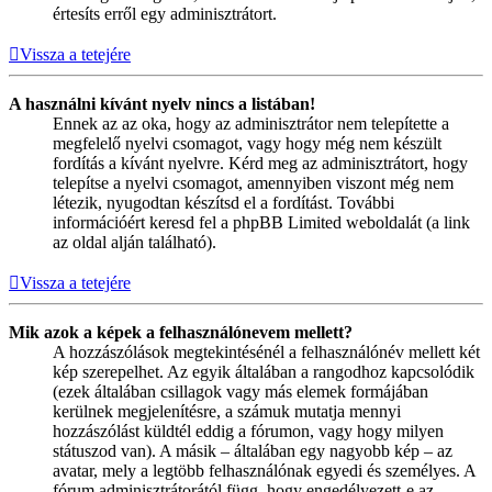
értesíts erről egy adminisztrátort.
Vissza a tetejére
A használni kívánt nyelv nincs a listában!
Ennek az az oka, hogy az adminisztrátor nem telepítette a
megfelelő nyelvi csomagot, vagy hogy még nem készült
fordítás a kívánt nyelvre. Kérd meg az adminisztrátort, hogy
telepítse a nyelvi csomagot, amennyiben viszont még nem
létezik, nyugodtan készítsd el a fordítást. További
információért keresd fel a phpBB Limited weboldalát (a link
az oldal alján található).
Vissza a tetejére
Mik azok a képek a felhasználónevem mellett?
A hozzászólások megtekintésénél a felhasználónév mellett két
kép szerepelhet. Az egyik általában a rangodhoz kapcsolódik
(ezek általában csillagok vagy más elemek formájában
kerülnek megjelenítésre, a számuk mutatja mennyi
hozzászólást küldtél eddig a fórumon, vagy hogy milyen
státuszod van). A másik – általában egy nagyobb kép – az
avatar, mely a legtöbb felhasználónak egyedi és személyes. A
fórum adminisztrátorától függ, hogy engedélyezett-e az