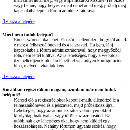
mail címet adtál meg, vagy a spamszűrőd kiszűrte. Ha biztos
vagy benne, hogy helyes e-mail címet adtál meg, próbálj meg
kapcsolatba lépni a fórum adminisztrátorával.
Vissza a tetejére
Miért nem tudok belépni?
Ennek számos oka lehet. Először is ellenőrizd, hogy jól adtad-
e meg a felhasználóneved és a jelszavad. Ha igen, lépj
kapcsolatba a fórum adminisztrátorával, hogy meggyőződj
róla, nem lettél kitiltva. Az is lehetséges, hogy a weboldal
üzemeltetőjének oldalán lépett fel valamilyen konfigurációs
hiba, melyet javítaniuk kéne.
Vissza a tetejére
Korábban regisztráltam magam, azonban már nem tudok
belépni?!
Keresd elő a regisztrációkor kapott e-mailt, ellenőrizd le a
felhasználóneved és a jelszavad, majd próbálkozz újra.
Lehetséges, hogy az adminisztrátor valamilyen okból
kifolyólag inaktiválta, vagy törölte az azonosítód. Ez
utóbbinak egy lehetséges oka, hogy nem küldtél egy
hozzászólást se. Néhány fórumon ugyanis szokás, hogy