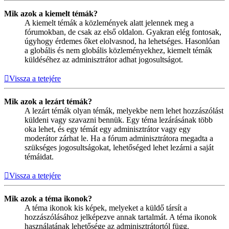
Mik azok a kiemelt témák?
A kiemelt témák a közlemények alatt jelennek meg a
fórumokban, de csak az első oldalon. Gyakran elég fontosak,
úgyhogy érdemes őket elolvasnod, ha lehetséges. Hasonlóan
a globális és nem globális közleményekhez, kiemelt témák
küldéséhez az adminisztrátor adhat jogosultságot.
Vissza a tetejére
Mik azok a lezárt témák?
A lezárt témák olyan témák, melyekbe nem lehet hozzászólást
küldeni vagy szavazni bennük. Egy téma lezárásának több
oka lehet, és egy témát egy adminisztrátor vagy egy
moderátor zárhat le. Ha a fórum adminisztrátora megadta a
szükséges jogosultságokat, lehetőséged lehet lezárni a saját
témáidat.
Vissza a tetejére
Mik azok a téma ikonok?
A téma ikonok kis képek, melyeket a küldő társít a
hozzászólásához jelképezve annak tartalmát. A téma ikonok
használatának lehetősége az adminisztrátortól függ.