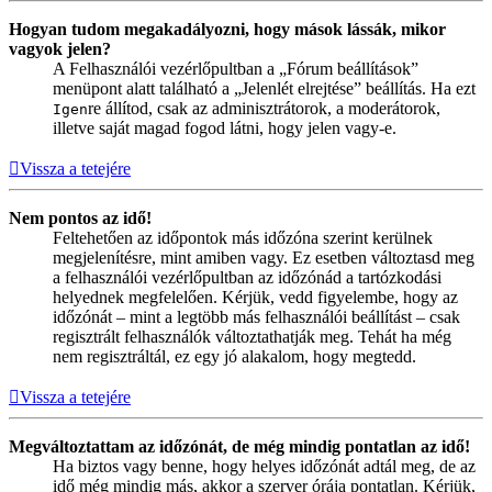
Hogyan tudom megakadályozni, hogy mások lássák, mikor
vagyok jelen?
A Felhasználói vezérlőpultban a „Fórum beállítások”
menüpont alatt található a „Jelenlét elrejtése” beállítás. Ha ezt
re állítod, csak az adminisztrátorok, a moderátorok,
Igen
illetve saját magad fogod látni, hogy jelen vagy-e.
Vissza a tetejére
Nem pontos az idő!
Feltehetően az időpontok más időzóna szerint kerülnek
megjelenítésre, mint amiben vagy. Ez esetben változtasd meg
a felhasználói vezérlőpultban az időzónád a tartózkodási
helyednek megfelelően. Kérjük, vedd figyelembe, hogy az
időzónát – mint a legtöbb más felhasználói beállítást – csak
regisztrált felhasználók változtathatják meg. Tehát ha még
nem regisztráltál, ez egy jó alakalom, hogy megtedd.
Vissza a tetejére
Megváltoztattam az időzónát, de még mindig pontatlan az idő!
Ha biztos vagy benne, hogy helyes időzónát adtál meg, de az
idő még mindig más, akkor a szerver órája pontatlan. Kérjük,