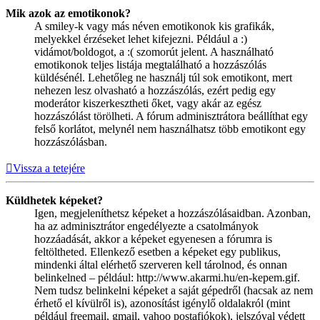
Mik azok az emotikonok?
A smiley-k vagy más néven emotikonok kis grafikák,
melyekkel érzéseket lehet kifejezni. Például a :)
vidámot/boldogot, a :( szomorút jelent. A használható
emotikonok teljes listája megtalálható a hozzászólás
küldésénél. Lehetőleg ne használj túl sok emotikont, mert
nehezen lesz olvasható a hozzászólás, ezért pedig egy
moderátor kiszerkesztheti őket, vagy akár az egész
hozzászólást törölheti. A fórum adminisztrátora beállíthat egy
felső korlátot, melynél nem használhatsz több emotikont egy
hozzászólásban.
Vissza a tetejére
Küldhetek képeket?
Igen, megjeleníthetsz képeket a hozzászólásaidban. Azonban,
ha az adminisztrátor engedélyezte a csatolmányok
hozzáadását, akkor a képeket egyenesen a fórumra is
feltöltheted. Ellenkező esetben a képeket egy publikus,
mindenki által elérhető szerveren kell tárolnod, és onnan
belinkelned – például: http://www.akarmi.hu/en-kepem.gif.
Nem tudsz belinkelni képeket a saját gépedről (hacsak az nem
érhető el kívülről is), azonosítást igénylő oldalakról (mint
például freemail, gmail, yahoo postafiókok), jelszóval védett