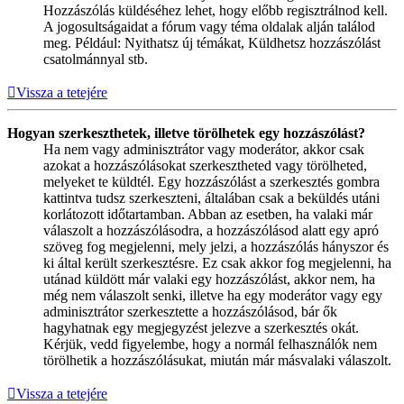
Hozzászólás küldéséhez lehet, hogy előbb regisztrálnod kell.
A jogosultságaidat a fórum vagy téma oldalak alján találod
meg. Például: Nyithatsz új témákat, Küldhetsz hozzászólást
csatolmánnyal stb.
Vissza a tetejére
Hogyan szerkeszthetek, illetve törölhetek egy hozzászólást?
Ha nem vagy adminisztrátor vagy moderátor, akkor csak
azokat a hozzászólásokat szerkesztheted vagy törölheted,
melyeket te küldtél. Egy hozzászólást a szerkesztés gombra
kattintva tudsz szerkeszteni, általában csak a beküldés utáni
korlátozott időtartamban. Abban az esetben, ha valaki már
válaszolt a hozzászólásodra, a hozzászólásod alatt egy apró
szöveg fog megjelenni, mely jelzi, a hozzászólás hányszor és
ki által került szerkesztésre. Ez csak akkor fog megjelenni, ha
utánad küldött már valaki egy hozzászólást, akkor nem, ha
még nem válaszolt senki, illetve ha egy moderátor vagy egy
adminisztrátor szerkesztette a hozzászólásod, bár ők
hagyhatnak egy megjegyzést jelezve a szerkesztés okát.
Kérjük, vedd figyelembe, hogy a normál felhasználók nem
törölhetik a hozzászólásukat, miután már másvalaki válaszolt.
Vissza a tetejére