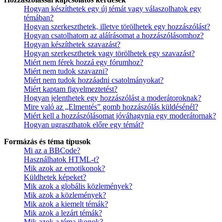
Hogyan készíthetek egy új témát vagy válaszolhatok egy
témában?
Hogyan szerkeszthetek, illetve törölhetek egy hozzászólást?
Hogyan csatolhatom az aláírásomat a hozzászólásomhoz?
Hogyan készíthetek szavazást?
Hogyan szerkeszthetek vagy törölhetek egy szavazást?
Miért nem férek hozzá egy fórumhoz?
Miért nem tudok szavazni?
Miért nem tudok hozzáadni csatolmányokat?
Miért kaptam figyelmeztetést?
Hogyan jelenthetek egy hozzászólást a moderátoroknak?
Mire való az „Elmentés” gomb hozzászólás küldésénél?
Miért kell a hozzászólásomat jóváhagynia egy moderátornak?
Hogyan ugraszthatok előre egy témát?
Formázás és téma típusok
Mi az a BBCode?
Használhatok HTML-t?
Mik azok az emotikonok?
Küldhetek képeket?
Mik azok a globális közlemények?
Mik azok a közlemények?
Mik azok a kiemelt témák?
Mik azok a lezárt témák?
Mik azok a téma ikonok?