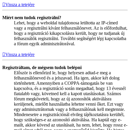
Vissza a tetejére
Miért nem tudok regisztrálni?
Lehet, hogy a weboldal tulajdonosa letiltotta az IP-címed
vagy a regisztrálni kívánt felhasználónevet. Az is előfordulhat,
hogy a regisztráció kikapcsolásra került, hogy ne tudjanak új
felhasználók regisztrálni. További segítségért lépj kapcsolatba
a fórum egyik adminisztrátorával.
Vissza a tetejére
Regisztráltam, de mégsem tudok belépni
Először is ellenőrizd le, hogy helyesen adtad-e meg a
felhasználóneved és a jelszavad. Ha igen, akkor két dolog
történhetett. Amennyiben a COPPA-támogatás be van
kapcsolva, és a regisztráció során megadtad, hogy 13 évesnél
fiatalabb vagy, követned kell a kapott utasításokat. Számos
fórum megköveteli, hogy az új azonosítók aktiválásra
kerüljenek, mielőtt használatba lehetne venni őket. Ezt vagy
egy adminisztrátornak vagy a felhasználónak kell megtennie.
Mindenesetre a regisztrációnál elvileg tájékoztatásra kerültél,
hogy szükséges-e az azonosító aktiválása. Ha kaptál egy e-
mailt, akkor kövesd az utasításait, ha nem, lehet, hogy rossz e-