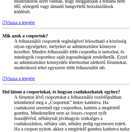
moderátorok azért vannak, hogy meggátolják a témába nem
illő, sértegető vagy támadó hangvételű hozzászólások
küldését.
Vissza a tetejére
Mik azok a csoportok?
A felhasználói csoportok segítségével felosztható a közösség
olyan egységekre, melyeket az adminisztrátor könnyen
kezelhet. Minden felhasználó több csoportba is tartozhat, és
mindegyik csoporthoz saját jogosultságok rendelhetők. Ezzel
az adminisztrátor könnyedén létrehozhat zártkörű fórumokat,
moderátorrá tehet egyszerre több felhasználót stb.
Vissza a tetejére
Hol látom a csoportokat, és hogyan csatlakozhatok egyhez?
A fórumon lévő csoportokat a felhasználói vezérlőpultban
tekintheted meg a „Csoportok” linkre kattintva. Ha
csatlakozni szeretnél egy csoporthoz, kattints a megfelelő
gombra. Mindemellett nem az összes csoport
nyílt
hozzáférésű
, néhánynál jóváhagyás szükséges a
csatlakozáshoz, néhány zárt, néhány pedig egyenesen rejtett.
Ha a csoport nyitott, akkor a megfelelő gombra kattintva tudsz