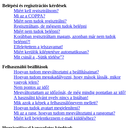
Belépési és regisztrációs kérdések
Miért kell regisztrálnom?
Mi az a COPPA?
Miért nem tudok regisztrálni?
Regisztráltam, de mégsem tudok belépni
Miért nem tudok belépni?
Korábban regisztráltam magam, azonban már nem tudok
belépni?!
Elfelejtettem a jelszavamat!
Miért kerülök kiléptetésre automatikusan?
Mit csinál a „Sütik törlése”?
Felhasználói beállítások
Hogyan tudom megváltoztatni a beállításaimat?
Hogyan tudom megakadályozni, hogy mások lássák, mikor
vagyok jelen?
Nem pontos az idő!
Megváltoztattam az időzónát, de még mindig pontatlan az idő!
A használni kívánt nyelv nincs a listában!
Mik azok a képek a felhasználónevem mellett?
Hogyan tudok avatart megjeleníteni?
Mi az a rang, hogyan tudom megváltoztatni a rangomat?
Miért kell bejelentkeznem e-mail küldéséhez?
Hozzászólással kapcsolatos kérdések