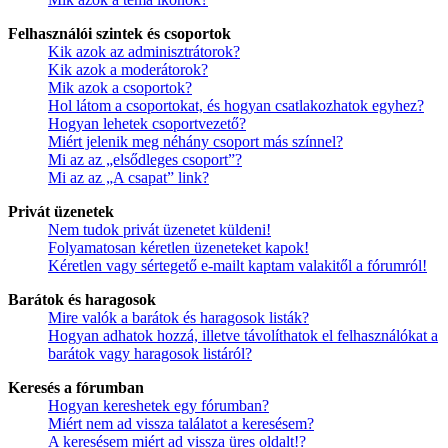
Felhasználói szintek és csoportok
Kik azok az adminisztrátorok?
Kik azok a moderátorok?
Mik azok a csoportok?
Hol látom a csoportokat, és hogyan csatlakozhatok egyhez?
Hogyan lehetek csoportvezető?
Miért jelenik meg néhány csoport más színnel?
Mi az az „elsődleges csoport”?
Mi az az „A csapat” link?
Privát üzenetek
Nem tudok privát üzenetet küldeni!
Folyamatosan kéretlen üzeneteket kapok!
Kéretlen vagy sértegető e-mailt kaptam valakitől a fórumról!
Barátok és haragosok
Mire valók a barátok és haragosok listák?
Hogyan adhatok hozzá, illetve távolíthatok el felhasználókat a
barátok vagy haragosok listáról?
Keresés a fórumban
Hogyan kereshetek egy fórumban?
Miért nem ad vissza találatot a keresésem?
A keresésem miért ad vissza üres oldalt!?