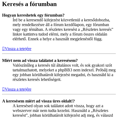
Keresés a fórumban
Hogyan kereshetek egy fórumban?
Írd be a keresendő kifejezést közvetlenül a keresődobozba,
mely rendelkezésre áll a fórum kezdőlapon, egy fórumban
vagy egy témában. A részletes keresést a „Részletes keresés”
linkre kattintva tudod elérni, mely a fórum összes oldalán
elérhető. Ennek a helye a használt megjelenéstől függ.
Vissza a tetejére
Miért nem ad vissza találatot a keresésem?
Valószínűleg a keresés túl általános volt, és sok gyakori szót
tartalmazhatott, melyeket a phpBB3 nem indexel. Próbálj meg
egy jobban körülhatárolt kifejezést megadni, és használd ki a
részletes keresés lehetőségeit.
Vissza a tetejére
A keresésem miért ad vissza üres oldalt!?
A keresésed olyan sok találatot adott vissza, hogy azt a
webszerver már nem tudta kezelni. Használd a „Részletes
keresést”, jobban körülhatárolt kifejezést adj meg, és válaszd