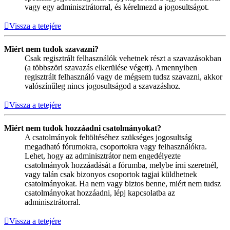
vagy egy adminisztrátorral, és kérelmezd a jogosultságot.
Vissza a tetejére
Miért nem tudok szavazni?
Csak regisztrált felhasználók vehetnek részt a szavazásokban
(a többszöri szavazás elkerülése végett). Amennyiben
regisztrált felhasználó vagy de mégsem tudsz szavazni, akkor
valószínűleg nincs jogosultságod a szavazáshoz.
Vissza a tetejére
Miért nem tudok hozzáadni csatolmányokat?
A csatolmányok feltöltéséhez szükséges jogosultság
megadható fórumokra, csoportokra vagy felhasználókra.
Lehet, hogy az adminisztrátor nem engedélyezte
csatolmányok hozzáadását a fórumba, melybe írni szeretnél,
vagy talán csak bizonyos csoportok tagjai küldhetnek
csatolmányokat. Ha nem vagy biztos benne, miért nem tudsz
csatolmányokat hozzáadni, lépj kapcsolatba az
adminisztrátorral.
Vissza a tetejére