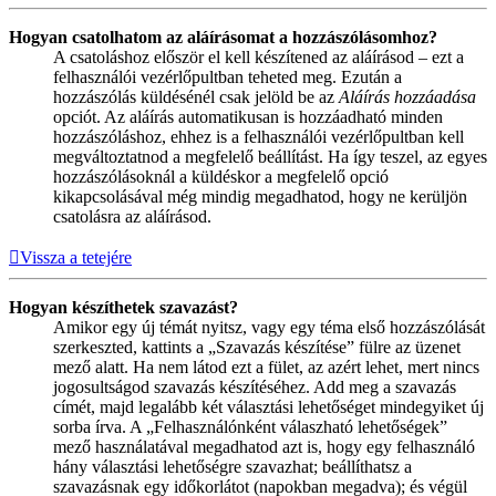
Hogyan csatolhatom az aláírásomat a hozzászólásomhoz?
A csatoláshoz először el kell készítened az aláírásod – ezt a
felhasználói vezérlőpultban teheted meg. Ezután a
hozzászólás küldésénél csak jelöld be az
Aláírás hozzáadása
opciót. Az aláírás automatikusan is hozzáadható minden
hozzászóláshoz, ehhez is a felhasználói vezérlőpultban kell
megváltoztatnod a megfelelő beállítást. Ha így teszel, az egyes
hozzászólásoknál a küldéskor a megfelelő opció
kikapcsolásával még mindig megadhatod, hogy ne kerüljön
csatolásra az aláírásod.
Vissza a tetejére
Hogyan készíthetek szavazást?
Amikor egy új témát nyitsz, vagy egy téma első hozzászólását
szerkeszted, kattints a „Szavazás készítése” fülre az üzenet
mező alatt. Ha nem látod ezt a fület, az azért lehet, mert nincs
jogosultságod szavazás készítéséhez. Add meg a szavazás
címét, majd legalább két választási lehetőséget mindegyiket új
sorba írva. A „Felhasználónként válaszható lehetőségek”
mező használatával megadhatod azt is, hogy egy felhasználó
hány választási lehetőségre szavazhat; beállíthatsz a
szavazásnak egy időkorlátot (napokban megadva); és végül