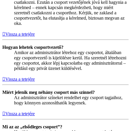
csatlakozni. Ezután a csoport vezetőjének jóvá kell hagynia a
kérelmed – ennek kapcsán megkérdezheti, hogy miért
szeretnél csatlakozni a csoporthoz. Kérjük, ne zaklasd a
csoportvezetőt, ha elutasítja a kérelmed, biztosan megvan az
oka.
Vissza a tetejére
Hogyan lehetek csoportvezető?
Amikor az adminisztrátor létrehoz egy csoportot, általában
egy csoportvezető is kijelölésre kerül. Ha szeretnél létrehozni
egy csoportot, akkor lépj kapcsolatba egy adminisztrátorral –
például egy privát üzenet küldésével.
Vissza a tetejére
Miért jelenik meg néhány csoport más színnel?
Az adminisztrátor színeket rendelhet egy csoport tagjaihoz,
hogy könnyen azonosíthatók legyenek.
Vissza a tetejére
Mi az az „elsődleges csoport”?