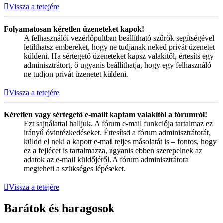
Vissza a tetejére
Folyamatosan kéretlen üzeneteket kapok!
A felhasználói vezérlőpultban beállítható szűrők segítségével
letilthatsz embereket, hogy ne tudjanak neked privát üzenetet
küldeni. Ha sértegető üzeneteket kapsz valakitől, értesíts egy
adminisztrátort, ő ugyanis beállíthatja, hogy egy felhasználó
ne tudjon privát üzenetet küldeni.
Vissza a tetejére
Kéretlen vagy sértegető e-mailt kaptam valakitől a fórumról!
Ezt sajnálattal halljuk. A fórum e-mail funkciója tartalmaz ez
irányú óvintézkedéseket. Értesítsd a fórum adminisztrátorát,
küldd el neki a kapott e-mail teljes másolatát is – fontos, hogy
ez a fejlécet is tartalmazza, ugyanis ebben szerepelnek az
adatok az e-mail küldőjéről. A fórum adminisztrátora
megteheti a szükséges lépéseket.
Vissza a tetejére
Barátok és haragosok