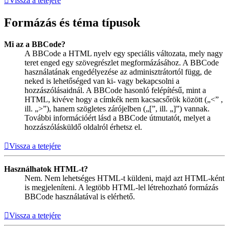
Vissza a tetejére
Formázás és téma típusok
Mi az a BBCode?
A BBCode a HTML nyelv egy speciális változata, mely nagy
teret enged egy szövegrészlet megformázásához. A BBCode
használatának engedélyezése az adminisztrátortól függ, de
neked is lehetőséged van ki- vagy bekapcsolni a
hozzászólásaidnál. A BBCode hasonló felépítésű, mint a
HTML, kivéve hogy a címkék nem kacsacsőrök között („<” ,
ill. „>”), hanem szögletes zárójelben („[”, ill. „]”) vannak.
További információért lásd a BBCode útmutatót, melyet a
hozzászólásküldő oldalról érhetsz el.
Vissza a tetejére
Használhatok HTML-t?
Nem. Nem lehetséges HTML-t küldeni, majd azt HTML-ként
is megjeleníteni. A legtöbb HTML-lel létrehozható formázás
BBCode használatával is elérhető.
Vissza a tetejére