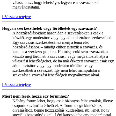
választhatsz, hogy lehetséges legyen-e a szavazatokat
megváltoztatatni.
Vissza a tetejére
Hogyan szerkeszthetek vagy törölhetek egy szavazást?
A hozzászólásokhoz hasonlóan a szavazásokat is csak a
készítő, egy moderátor vagy egy adminisztrátor szerkesztheti.
Egy szavazás szerkesztéséhez menj a téma első
hozzászólásához – mindig ehhez tartozik a szavazás, és
kattints a
szerkeszt
gombra. Ha még senki sem szavazott, a
készítő még törölheti a szavazást, vagy megváltoztathatja a
választási lehetőségeket, de ha már érkezett szavazat, csak egy
adminisztrátor vagy egy moderátor törölheti vagy
szerkesztheti a szavazást. Így nem lehet manipulálni a
szavazást a szavazási lehetőségek megváltoztatásával.
Vissza a tetejére
Miért nem férek hozzá egy fórumhoz?
Néhány fórum lehet, hogy csak bizonyos felhasználók, illetve
csoportok számára érhető el. A fórum megtekintéséhez,
olvasásához, benne hozzászólás küldéséhez stb. lehet, hogy
speciális jogosultság kell. Lépj kapcsolatba egy moderátorral