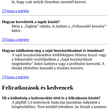
ki, hogy csak melyik fórumban szeretnél keresni.
Vissza a tetejére
Hogyan kereshetek a tagok között?
Menj a „Taglista” oldalra, és kattints a „Felhasználó keresése”
linkre.
Vissza a tetejére
Hogyan találhatom meg a saját hozzászólásaimat és témáimat?
A saját hozzászólásaidhoz kétféleképpen férhetsz hozzá: vagy
a felhasználói vezérlőpultban a „Saját hozzászólások
megtekintése” linkre kattintva vagy a profilodon keresztül. A
témáid eléréséhez használd a részletes keresést.
Vissza a tetejére
Feliratkozások és kedvencek
Mi a különbség a kedvencekbe tétel és a feliratkozás között?
A phpBB 3.0 kedvencek funkciója hasonlóan működött a
böngésződéhez. Nem kerültél értesítésre, ha frissült a tartalom.