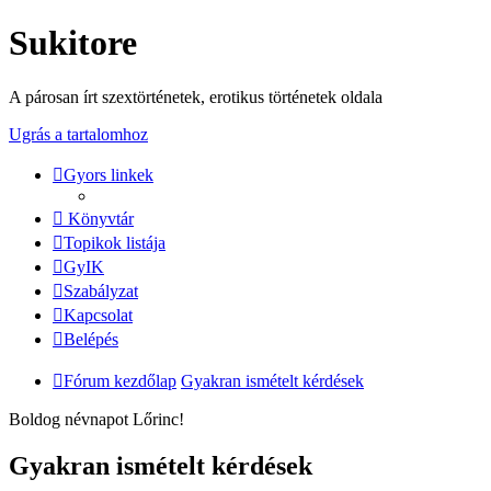
Sukitore
A párosan írt szextörténetek, erotikus történetek oldala
Ugrás a tartalomhoz
Gyors linkek
Könyvtár
Topikok listája
GyIK
Szabályzat
Kapcsolat
Belépés
Fórum kezdőlap
Gyakran ismételt kérdések
Boldog névnapot Lőrinc!
Gyakran ismételt kérdések