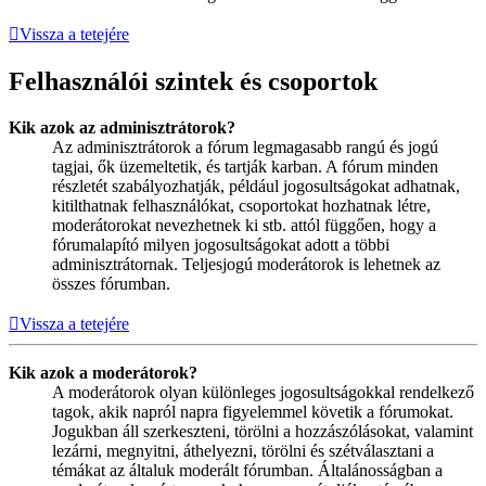
Vissza a tetejére
Felhasználói szintek és csoportok
Kik azok az adminisztrátorok?
Az adminisztrátorok a fórum legmagasabb rangú és jogú
tagjai, ők üzemeltetik, és tartják karban. A fórum minden
részletét szabályozhatják, például jogosultságokat adhatnak,
kitilthatnak felhasználókat, csoportokat hozhatnak létre,
moderátorokat nevezhetnek ki stb. attól függően, hogy a
fórumalapító milyen jogosultságokat adott a többi
adminisztrátornak. Teljesjogú moderátorok is lehetnek az
összes fórumban.
Vissza a tetejére
Kik azok a moderátorok?
A moderátorok olyan különleges jogosultságokkal rendelkező
tagok, akik napról napra figyelemmel követik a fórumokat.
Jogukban áll szerkeszteni, törölni a hozzászólásokat, valamint
lezárni, megnyitni, áthelyezni, törölni és szétválasztani a
témákat az általuk moderált fórumban. Általánosságban a