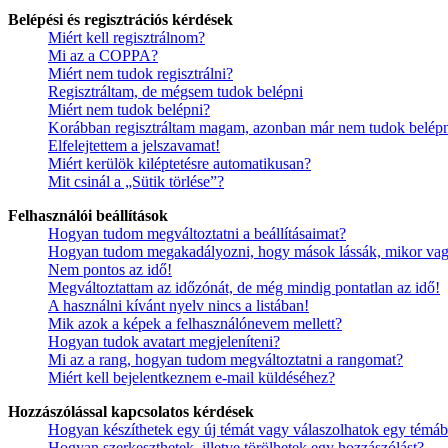
Belépési és regisztrációs kérdések
Miért kell regisztrálnom?
Mi az a COPPA?
Miért nem tudok regisztrálni?
Regisztráltam, de mégsem tudok belépni
Miért nem tudok belépni?
Korábban regisztráltam magam, azonban már nem tudok belépn
Elfelejtettem a jelszavamat!
Miért kerülök kiléptetésre automatikusan?
Mit csinál a „Sütik törlése”?
Felhasználói beállítások
Hogyan tudom megváltoztatni a beállításaimat?
Hogyan tudom megakadályozni, hogy mások lássák, mikor vag
Nem pontos az idő!
Megváltoztattam az időzónát, de még mindig pontatlan az idő!
A használni kívánt nyelv nincs a listában!
Mik azok a képek a felhasználónevem mellett?
Hogyan tudok avatart megjeleníteni?
Mi az a rang, hogyan tudom megváltoztatni a rangomat?
Miért kell bejelentkeznem e-mail küldéséhez?
Hozzászólással kapcsolatos kérdések
Hogyan készíthetek egy új témát vagy válaszolhatok egy témá
Hogyan szerkeszthetek, illetve törölhetek egy hozzászólást?