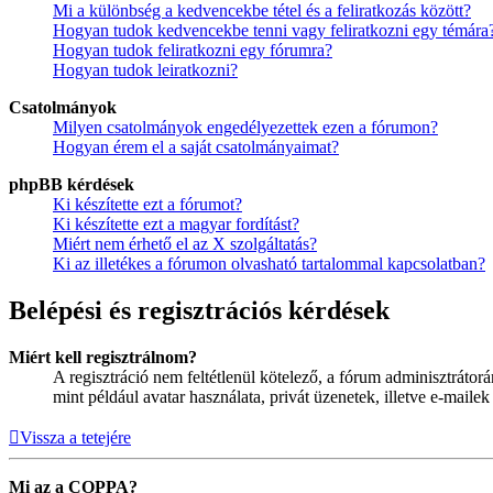
Mi a különbség a kedvencekbe tétel és a feliratkozás között?
Hogyan tudok kedvencekbe tenni vagy feliratkozni egy témára
Hogyan tudok feliratkozni egy fórumra?
Hogyan tudok leiratkozni?
Csatolmányok
Milyen csatolmányok engedélyezettek ezen a fórumon?
Hogyan érem el a saját csatolmányaimat?
phpBB kérdések
Ki készítette ezt a fórumot?
Ki készítette ezt a magyar fordítást?
Miért nem érhető el az X szolgáltatás?
Ki az illetékes a fórumon olvasható tartalommal kapcsolatban?
Belépési és regisztrációs kérdések
Miért kell regisztrálnom?
A regisztráció nem feltétlenül kötelező, a fórum adminisztráto
mint például avatar használata, privát üzenetek, illetve e-maile
Vissza a tetejére
Mi az a COPPA?