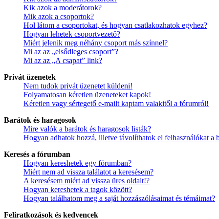
Kik azok a moderátorok?
Mik azok a csoportok?
Hol látom a csoportokat, és hogyan csatlakozhatok egyhez?
Hogyan lehetek csoportvezető?
Miért jelenik meg néhány csoport más színnel?
Mi az az „elsődleges csoport”?
Mi az az „A csapat” link?
Privát üzenetek
Nem tudok privát üzenetet küldeni!
Folyamatosan kéretlen üzeneteket kapok!
Kéretlen vagy sértegető e-mailt kaptam valakitől a fórumról!
Barátok és haragosok
Mire valók a barátok és haragosok listák?
Hogyan adhatok hozzá, illetve távolíthatok el felhasználókat a 
Keresés a fórumban
Hogyan kereshetek egy fórumban?
Miért nem ad vissza találatot a keresésem?
A keresésem miért ad vissza üres oldalt!?
Hogyan kereshetek a tagok között?
Hogyan találhatom meg a saját hozzászólásaimat és témáimat?
Feliratkozások és kedvencek