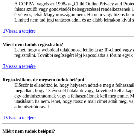
A COPPA, vagyis az 1998-as „Child Online Privacy and Protect
írásos szülői vagy gondviselői beleegyezéssel rendelkezzenek
érvényes, tehát Magyarországon nem. Ha nem vagy biztos benne, 
Limited nem tud jogi tanácsot adni, és az alább leírtakon kívül
Vissza a tetejére
Miért nem tudok regisztrálni?
Lehet, hogy a weboldal tulajdonosa letiltotta az IP-címed vagy a
regisztrálni. További segítségért lépj kapcsolatba a fórum egyik
Vissza a tetejére
Regisztráltam, de mégsem tudok belépni
Először is ellenőrizd le, hogy helyesen adtad-e meg a felhaszn
megadtad, hogy 13 évesnél fiatalabb vagy, követned kell a kapo
egy adminisztrátornak vagy a felhasználónak kell megtennie. Min
utasításait, ha nem, lehet, hogy rossz e-mail címet adtál meg,
adminisztrátorával.
Vissza a tetejére
Miért nem tudok belépni?