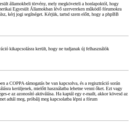
sült államokbeli törvény, mely megköveteli a honlapoktól, hogy
z Amerikai Egyesült Államokban lévő szervereken működő fórumokra
z, kérj jogi segítséget. Kérjük, tartsd szem előtt, hogy a phpBB
tráció kikapcsolásra került, hogy ne tudjanak új felhasználók
iben a COPPA-támogatás be van kapcsolva, és a regisztráció során
lásra kerüljenek, mielőtt használatba lehetne venni őket. Ezt vagy
éges-e az azonosító aktiválása. Ha kaptál egy e-mailt, akkor kövesd az
ímet adtál meg, próbálj meg kapcsolatba lépni a fórum