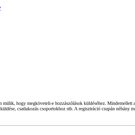
?
rán múlik, hogy megköveteli-e hozzászólások küldéséhez. Mindemellett a 
k küldése, csatlakozás csoportokhoz stb. A regisztráció csupán néhány m