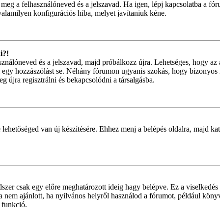
 meg a felhasználóneved és a jelszavad. Ha igen, lépj kapcsolatba a fór
valamilyen konfigurációs hiba, melyet javítaniuk kéne.
i?!
használóneved és a jelszavad, majd próbálkozz újra. Lehetséges, hogy az 
 egy hozzászólást se. Néhány fórumon ugyanis szokás, hogy bizonyos i
g újra regisztrálni és bekapcsolódni a társalgásba.
 lehetőséged van új készítésére. Ehhez menj a belépés oldalra, majd kat
dszer csak egy előre meghatározott ideig hagy belépve. Ez a viselkedés 
ta nem ajánlott, ha nyilvános helyről használod a fórumot, például kön
 funkció.