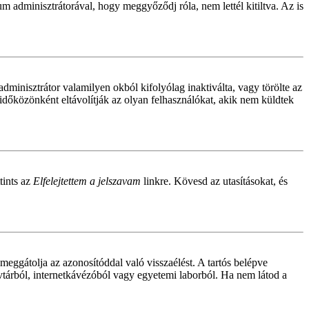
um adminisztrátorával, hogy meggyőződj róla, nem lettél kitiltva. Az is
adminisztrátor valamilyen okból kifolyólag inaktiválta, vagy törölte az
dőközönként eltávolítják az olyan felhasználókat, akik nem küldtek
tints az
Elfelejtettem a jelszavam
linkre. Kövesd az utasításokat, és
meggátolja az azonosítóddal való visszaélést. A tartós belépve
yvtárból, internetkávézóból vagy egyetemi laborból. Ha nem látod a