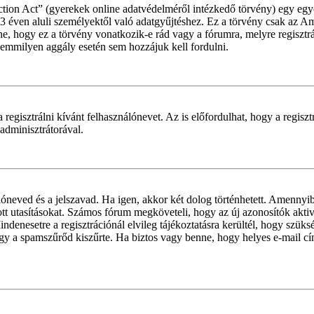
ion Act” (gyerekek online adatvédelméről intézkedő törvény) egy egye
 13 éven aluli személyektől való adatgyűjtéshez. Ez a törvény csak a
hogy ez a törvény vonatkozik-e rád vagy a fórumra, melyre regisztráls
 semmilyen aggály esetén sem hozzájuk kell fordulni.
 regisztrálni kívánt felhasználónevet. Az is előfordulhat, hogy a regisz
 adminisztrátorával.
álóneved és a jelszavad. Ha igen, akkor két dolog történhetett. Amenny
tt utasításokat. Számos fórum megköveteli, hogy az új azonosítók aktivá
denesetre a regisztrációnál elvileg tájékoztatásra kerültél, hogy szüks
 vagy a spamszűrőd kiszűrte. Ha biztos vagy benne, hogy helyes e-mail c