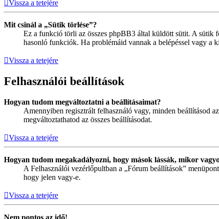
Vissza a tetejére
Mit csinál a „Sütik törlése”?
Ez a funkció törli az összes phpBB3 által küldött sütit. A sütik 
hasonló funkciók. Ha problémáid vannak a belépéssel vagy a kilé
Vissza a tetejére
Felhasználói beállítások
Hogyan tudom megváltoztatni a beállításaimat?
Amennyiben regisztrált felhasználó vagy, minden beállításod az
megváltoztathatod az összes beállításodat.
Vissza a tetejére
Hogyan tudom megakadályozni, hogy mások lássák, mikor vagyo
A Felhasználói vezérlőpultban a „Fórum beállítások” menüpont ala
hogy jelen vagy-e.
Vissza a tetejére
Nem pontos az idő!