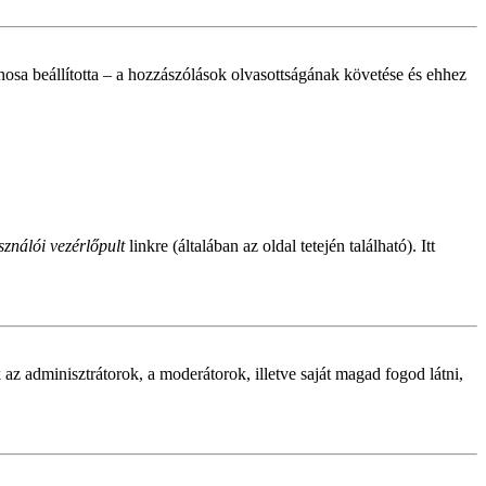
donosa beállította – a hozzászólások olvasottságának követése és ehhez
ználói vezérlőpult
linkre (általában az oldal tetején található). Itt
ak az adminisztrátorok, a moderátorok, illetve saját magad fogod látni,