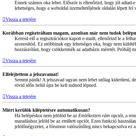
Ennek számos oka lehet. Először is ellenőrizd, hogy jól adtad-e
lehetséges, hogy a weboldal üzemeltetőjének oldalán lépett fel 
Vissza a tetejére
Korábban regisztráltam magam, azonban már nem tudok belépn
Keresd elő a regisztrációkor kapott e-mailt, ellenőrizd le a fel
azonosítód. Ez utóbbinak egy lehetséges oka, hogy nem küldtél
hozzászólást, hogy csökkentsék az adatbázis méretét. Próbálj me
Vissza a tetejére
Elfelejtettem a jelszavamat!
Semmi pánik! A jelszavad ugyan nem lehet utólag kideríteni, de
rövid időn belül újra be kell tudnod lépned.
Vissza a tetejére
Miért kerülök kiléptetésre automatikusan?
Ha belépéskor nem jelölöd be az
Emlékezzen rám
opciót, a ren
maradáshoz jelöld be az említett opciót. Ezen funkció használa
jelölőnégyzetet, a fórumon valószínűleg nincs bekapcsolva ez a