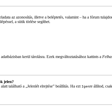
feladata az azonosítás, illetve a beléptetés, valamint – ha a fórum tulaj
péssel, a sütik törlése segíthet.
 adatbázisban kerül tárolásra. Ezek megváltoztatásához kattints a
Felhas
k jelen?
tt található a „Jelenlét elrejtése” beállítás. Ha ezt
re állítod, cs
Igen