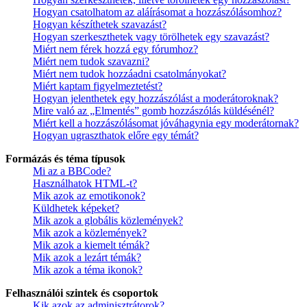
Hogyan csatolhatom az aláírásomat a hozzászólásomhoz?
Hogyan készíthetek szavazást?
Hogyan szerkeszthetek vagy törölhetek egy szavazást?
Miért nem férek hozzá egy fórumhoz?
Miért nem tudok szavazni?
Miért nem tudok hozzáadni csatolmányokat?
Miért kaptam figyelmeztetést?
Hogyan jelenthetek egy hozzászólást a moderátoroknak?
Mire való az „Elmentés” gomb hozzászólás küldésénél?
Miért kell a hozzászólásomat jóváhagynia egy moderátornak?
Hogyan ugraszthatok előre egy témát?
Formázás és téma típusok
Mi az a BBCode?
Használhatok HTML-t?
Mik azok az emotikonok?
Küldhetek képeket?
Mik azok a globális közlemények?
Mik azok a közlemények?
Mik azok a kiemelt témák?
Mik azok a lezárt témák?
Mik azok a téma ikonok?
Felhasználói szintek és csoportok
Kik azok az adminisztrátorok?