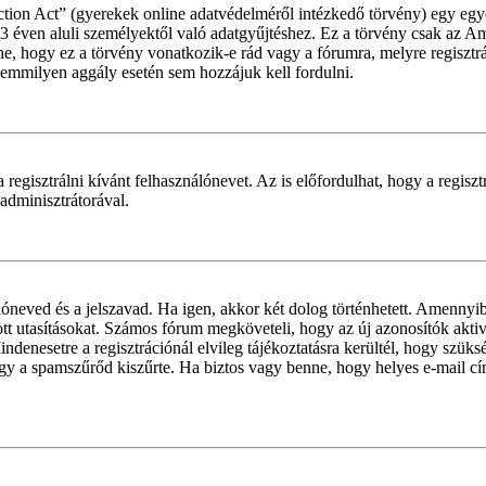
ion Act” (gyerekek online adatvédelméről intézkedő törvény) egy egye
 13 éven aluli személyektől való adatgyűjtéshez. Ez a törvény csak a
hogy ez a törvény vonatkozik-e rád vagy a fórumra, melyre regisztráls
 semmilyen aggály esetén sem hozzájuk kell fordulni.
 regisztrálni kívánt felhasználónevet. Az is előfordulhat, hogy a regisz
 adminisztrátorával.
álóneved és a jelszavad. Ha igen, akkor két dolog történhetett. Amenny
tt utasításokat. Számos fórum megköveteli, hogy az új azonosítók aktivá
denesetre a regisztrációnál elvileg tájékoztatásra kerültél, hogy szüks
 vagy a spamszűrőd kiszűrte. Ha biztos vagy benne, hogy helyes e-mail c