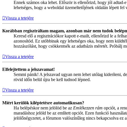
Ennek számos oka lehet. Először is ellenőrizd, hogy jól adtad-e
lehetséges, hogy a weboldal üzemeltetőjének oldalán lépett fel 
Vissza a tetejére
Korábban regisztráltam magam, azonban már nem tudok belépn
Keresd elő a regisztrációkor kapott e-mailt, ellenőrizd le a fel
azonosítód. Ez utóbbinak egy lehetséges oka, hogy nem küldtél
hozzászólást, hogy csökkentsék az adatbázis méretét. Próbálj me
Vissza a tetejére
Elfelejtettem a jelszavamat!
Semmi pánik! A jelszavad ugyan nem lehet utólag kideríteni, de
rövid időn belül újra be kell tudnod lépned.
Vissza a tetejére
Miért kerülök kiléptetésre automatikusan?
Ha belépéskor nem jelölöd be az
Emlékezzen rám
opciót, a ren
maradáshoz jelöld be az említett opciót. Ezen funkció használa
jelölőnégyzetet, a fórumon valószínűleg nincs bekapcsolva ez a