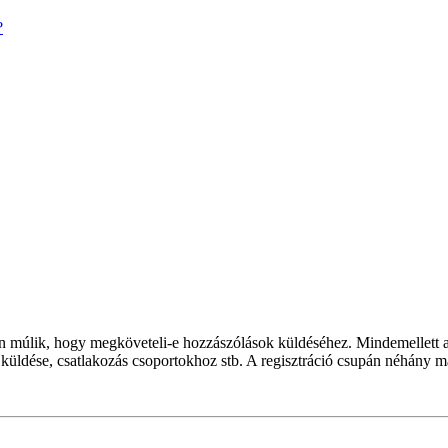
?
rán múlik, hogy megköveteli-e hozzászólások küldéséhez. Mindemellett a 
k küldése, csatlakozás csoportokhoz stb. A regisztráció csupán néhány m