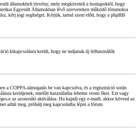
sült államokbeli törvény, mely megköveteli a honlapoktól, hogy
z Amerikai Egyesült Államokban lévő szervereken működő fórumokra
z, kérj jogi segítséget. Kérjük, tartsd szem előtt, hogy a phpBB
tráció kikapcsolásra került, hogy ne tudjanak új felhasználók
iben a COPPA-támogatás be van kapcsolva, és a regisztráció során
lásra kerüljenek, mielőtt használatba lehetne venni őket. Ezt vagy
éges-e az azonosító aktiválása. Ha kaptál egy e-mailt, akkor kövesd az
ímet adtál meg, próbálj meg kapcsolatba lépni a fórum