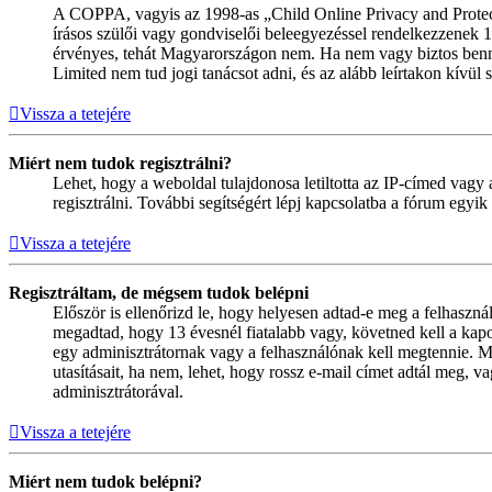
A COPPA, vagyis az 1998-as „Child Online Privacy and Protect
írásos szülői vagy gondviselői beleegyezéssel rendelkezzenek
érvényes, tehát Magyarországon nem. Ha nem vagy biztos benne, 
Limited nem tud jogi tanácsot adni, és az alább leírtakon kívül
Vissza a tetejére
Miért nem tudok regisztrálni?
Lehet, hogy a weboldal tulajdonosa letiltotta az IP-címed vagy a
regisztrálni. További segítségért lépj kapcsolatba a fórum egyik
Vissza a tetejére
Regisztráltam, de mégsem tudok belépni
Először is ellenőrizd le, hogy helyesen adtad-e meg a felhaszn
megadtad, hogy 13 évesnél fiatalabb vagy, követned kell a kapo
egy adminisztrátornak vagy a felhasználónak kell megtennie. Min
utasításait, ha nem, lehet, hogy rossz e-mail címet adtál meg,
adminisztrátorával.
Vissza a tetejére
Miért nem tudok belépni?