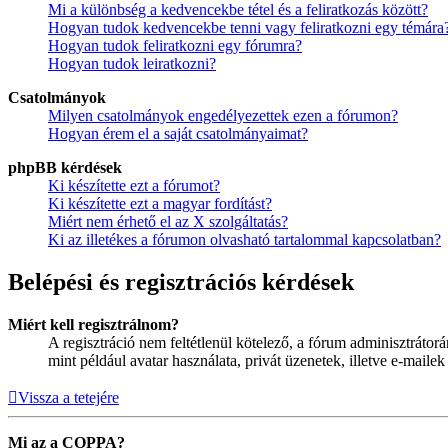
Mi a különbség a kedvencekbe tétel és a feliratkozás között?
Hogyan tudok kedvencekbe tenni vagy feliratkozni egy témára
Hogyan tudok feliratkozni egy fórumra?
Hogyan tudok leiratkozni?
Csatolmányok
Milyen csatolmányok engedélyezettek ezen a fórumon?
Hogyan érem el a saját csatolmányaimat?
phpBB kérdések
Ki készítette ezt a fórumot?
Ki készítette ezt a magyar fordítást?
Miért nem érhető el az X szolgáltatás?
Ki az illetékes a fórumon olvasható tartalommal kapcsolatban?
Belépési és regisztrációs kérdések
Miért kell regisztrálnom?
A regisztráció nem feltétlenül kötelező, a fórum adminisztráto
mint például avatar használata, privát üzenetek, illetve e-maile
Vissza a tetejére
Mi az a COPPA?