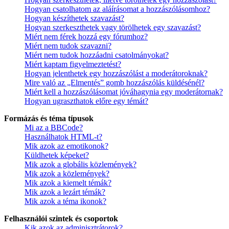
Hogyan csatolhatom az aláírásomat a hozzászólásomhoz?
Hogyan készíthetek szavazást?
Hogyan szerkeszthetek vagy törölhetek egy szavazást?
Miért nem férek hozzá egy fórumhoz?
Miért nem tudok szavazni?
Miért nem tudok hozzáadni csatolmányokat?
Miért kaptam figyelmeztetést?
Hogyan jelenthetek egy hozzászólást a moderátoroknak?
Mire való az „Elmentés” gomb hozzászólás küldésénél?
Miért kell a hozzászólásomat jóváhagynia egy moderátornak?
Hogyan ugraszthatok előre egy témát?
Formázás és téma típusok
Mi az a BBCode?
Használhatok HTML-t?
Mik azok az emotikonok?
Küldhetek képeket?
Mik azok a globális közlemények?
Mik azok a közlemények?
Mik azok a kiemelt témák?
Mik azok a lezárt témák?
Mik azok a téma ikonok?
Felhasználói szintek és csoportok
Kik azok az adminisztrátorok?