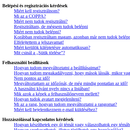
Belépési és regisztrációs kérdések
Miért kell regisztrálnom?
Mi az a COPPA?
Miért nem tudok regisztrálni?
Regisztráltam, de mégsem tudok belépni
Miért nem tudok belépni?
Korábban regisztráltam magam, azonban már nem tudok belépn
Elfelejtettem a jelszavamat!
Miért kerülök kiléptetésre automatikusan?
Mit csinál a „Sütik törlése”?
Felhasználói beállítások
Hogyan tudom megváltoztatni a beállításaimat?
Hogyan tudom megakadályozni, hogy mások lássák, mikor vag
Nem pontos az idő!
Megváltoztattam az időzónát, de még mindig pontatlan az idő!
A használni kívánt nyelv nincs a listában!
Mik azok a képek a felhasználónevem mellett?
Hogyan tudok avatart megjeleníteni?
Mi az a rang, hogyan tudom megváltoztatni a rangomat?
Miért kell bejelentkeznem e-mail küldéséhez?
Hozzászólással kapcsolatos kérdések
Hogyan készíthetek egy új témát vagy válaszolhatok egy témá
Hogyan szerkeszthetek, illetve törölhetek egy hozzászólást?