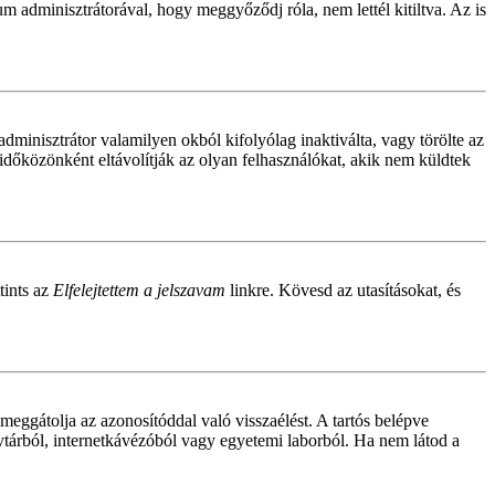
um adminisztrátorával, hogy meggyőződj róla, nem lettél kitiltva. Az is
adminisztrátor valamilyen okból kifolyólag inaktiválta, vagy törölte az
dőközönként eltávolítják az olyan felhasználókat, akik nem küldtek
tints az
Elfelejtettem a jelszavam
linkre. Kövesd az utasításokat, és
meggátolja az azonosítóddal való visszaélést. A tartós belépve
yvtárból, internetkávézóból vagy egyetemi laborból. Ha nem látod a