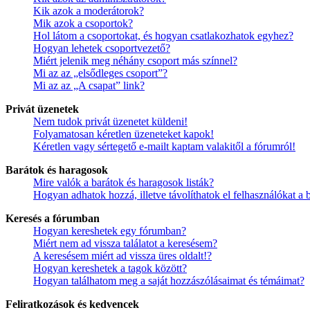
Kik azok a moderátorok?
Mik azok a csoportok?
Hol látom a csoportokat, és hogyan csatlakozhatok egyhez?
Hogyan lehetek csoportvezető?
Miért jelenik meg néhány csoport más színnel?
Mi az az „elsődleges csoport”?
Mi az az „A csapat” link?
Privát üzenetek
Nem tudok privát üzenetet küldeni!
Folyamatosan kéretlen üzeneteket kapok!
Kéretlen vagy sértegető e-mailt kaptam valakitől a fórumról!
Barátok és haragosok
Mire valók a barátok és haragosok listák?
Hogyan adhatok hozzá, illetve távolíthatok el felhasználókat a 
Keresés a fórumban
Hogyan kereshetek egy fórumban?
Miért nem ad vissza találatot a keresésem?
A keresésem miért ad vissza üres oldalt!?
Hogyan kereshetek a tagok között?
Hogyan találhatom meg a saját hozzászólásaimat és témáimat?
Feliratkozások és kedvencek