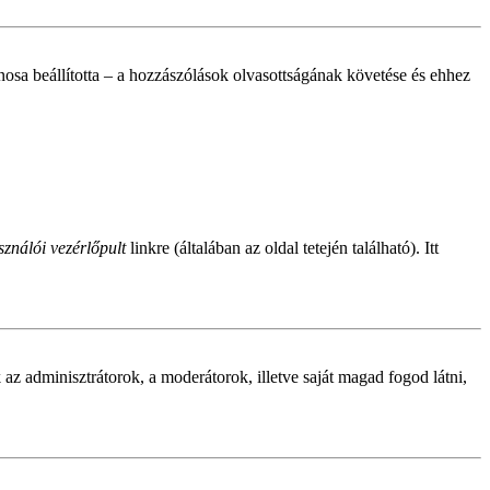
donosa beállította – a hozzászólások olvasottságának követése és ehhez
ználói vezérlőpult
linkre (általában az oldal tetején található). Itt
ak az adminisztrátorok, a moderátorok, illetve saját magad fogod látni,