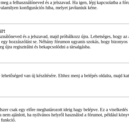
 meg a felhasználóneved és a jelszavad. Ha igen, lépj kapcsolatba a fór
valamilyen konfigurációs hiba, melyet javítaniuk kéne.
i?!
használóneved és a jelszavad, majd próbálkozz újra. Lehetséges, hogy az 
 egy hozzászólást se. Néhány fórumon ugyanis szokás, hogy bizonyos i
g újra regisztrálni és bekapcsolódni a társalgásba.
 lehetőséged van új készítésére. Ehhez menj a belépés oldalra, majd kat
dszer csak egy előre meghatározott ideig hagy belépve. Ez a viselkedés 
ta nem ajánlott, ha nyilvános helyről használod a fórumot, például kön
 funkció.