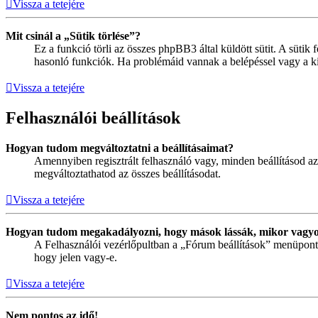
Vissza a tetejére
Mit csinál a „Sütik törlése”?
Ez a funkció törli az összes phpBB3 által küldött sütit. A sütik 
hasonló funkciók. Ha problémáid vannak a belépéssel vagy a kilé
Vissza a tetejére
Felhasználói beállítások
Hogyan tudom megváltoztatni a beállításaimat?
Amennyiben regisztrált felhasználó vagy, minden beállításod az
megváltoztathatod az összes beállításodat.
Vissza a tetejére
Hogyan tudom megakadályozni, hogy mások lássák, mikor vagyo
A Felhasználói vezérlőpultban a „Fórum beállítások” menüpont ala
hogy jelen vagy-e.
Vissza a tetejére
Nem pontos az idő!